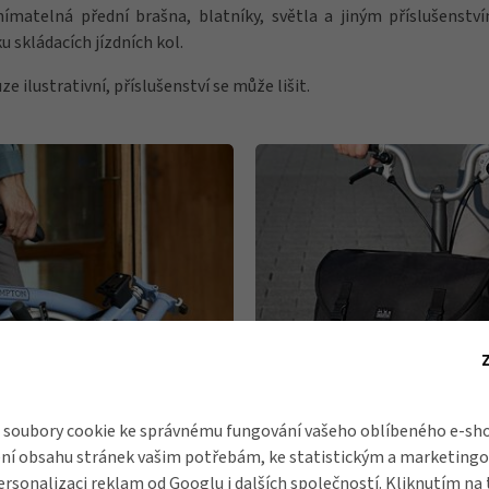
nímatelná přední brašna, blatníky, světla a jiným příslušenstv
 skládacích jízdních kol.
e ilustrativní, příslušenství se může lišit.
soubory cookie ke správnému fungování vašeho oblíbeného e-sho
ní obsahu stránek vašim potřebám, ke statistickým a marketing
ersonalizaci reklam od
Googlu
i dalších společností. Kliknutím na 