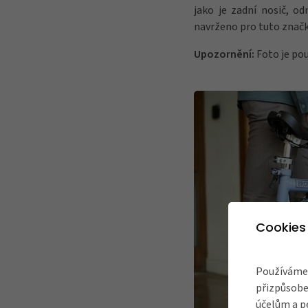
jako je zadní nosič, od
navrženo pro tuto značku
Upozornění:
Foto je pouz
Cookies
Používáme 
přizpůsobe
účelům a p