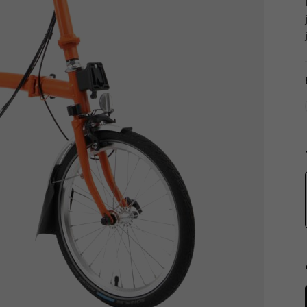
Tachometry
Košíky na láhve
Dětské sedačky a tažná lana
Péče o tělo
Literatura