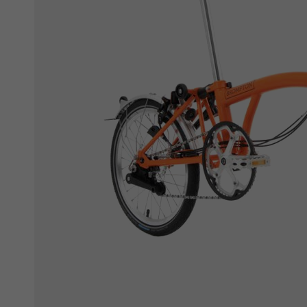
Ochranné fólie
Láhve a bidony
Péče o kolo
Stojánky
Vouchery