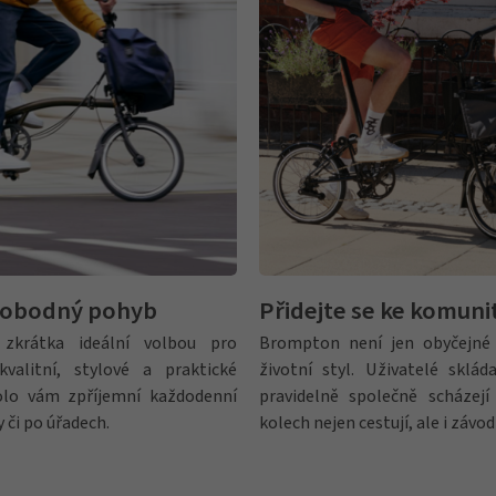
svobodný pohyb
Přidejte se ke komun
zkrátka ideální volbou pro
Brompton není jen obyčejné s
kvalitní, stylové a praktické
životní styl. Uživatelé sklá
kolo vám zpříjemní každodenní
pravidelně společně scházej
 či po úřadech.
kolech nejen cestují, ale i závodí