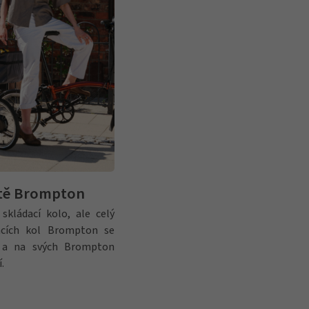
itě Brompton
kládací kolo, ale celý
dacích kol Brompton se
í a na svých Brompton
.