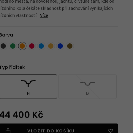
hodí do města, na dovolenou, jachtu, či všude tam, kde od
jízdního kola čekáte skladnost při zachování vynikajících
jízdních vlastností.
Více
Blatníky
Barva
Nářadí
Typ řídítek
Držáky na kola
H
M
Zrcátka
44 400 Kč
VLOŽIT DO KOŠÍKU