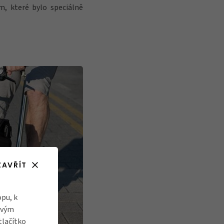
ím, které bylo speciálně
ZAVŘÍT
pu, k
ovým
tlačítko