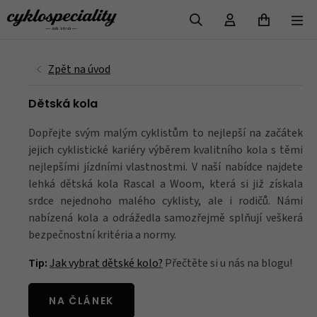
VYHLEDAT
Dětská kola
Dopřejte svým malým cyklistům to nejlepší na začátek
jejich cyklistické kariéry výběrem kvalitního kola s těmi
nejlepšími jízdními vlastnostmi. V naší nabídce najdete
lehká dětská kola Rascal a Woom, která si již získala
srdce nejednoho malého cyklisty, ale i rodičů. Námi
nabízená kola a odrážedla samozřejmě splňují veškerá
bezpečnostní kritéria a normy.
Tip:
Jak vybrat dětské kolo?
Přečtěte si u nás na blogu!
NA ČLÁNEK