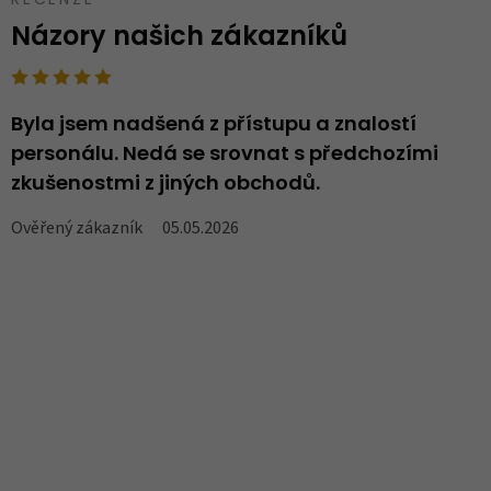
RECENZE
Názory našich zákazníků
Byla jsem nadšená z přístupu a znalostí
N
personálu. Nedá se srovnat s předchozími
..
zkušenostmi z jiných obchodů.
V
Ověřený zákazník
05.05.2026