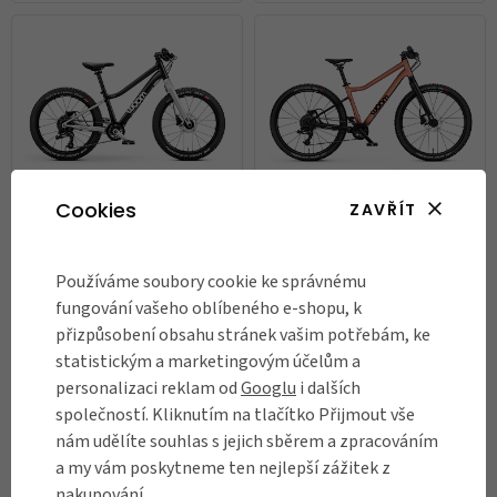
Cookies
ZAVŘÍT
Dětské horské kolo Woom Off
Dětské horské kolo Woom Off
Používáme soubory cookie ke správnému
4
5
fungování vašeho oblíbeného e-shopu, k
21 490 Kč
22 490 Kč
přizpůsobení obsahu stránek vašim potřebám, ke
statistickým a marketingovým účelům a
Skladem
Skladem
personalizaci reklam od
Googlu
i dalších
společností. Kliknutím na tlačítko Přijmout vše
BESTSELLER
nám udělíte souhlas s jejich sběrem a zpracováním
a my vám poskytneme ten nejlepší zážitek z
nakupování.