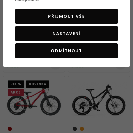
PŘIJMOUT VŠE
NASTAVENÍ
Dětské horské kolo Woom Off
Dětské kolo Rascal 14
6
ODMÍTNOUT
23 990 Kč
11 990 Kč
Skladem
Skladem
-13 %
NOVINKA
AKCE