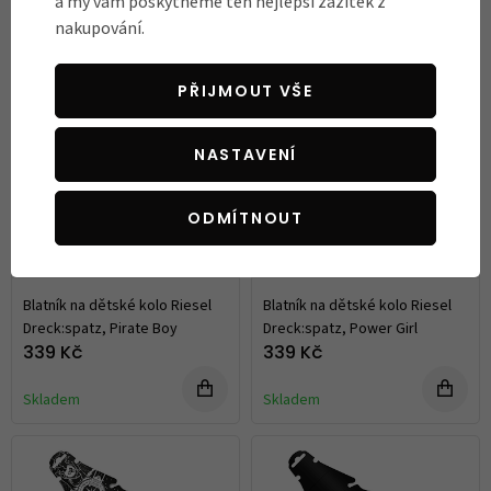
a my vám poskytneme ten nejlepší zážitek z
Skladem
Skladem
nakupování.
BESTSELLER
BESTSELLER
PŘIJMOUT VŠE
NASTAVENÍ
ODMÍTNOUT
Blatník na dětské kolo Riesel
Blatník na dětské kolo Riesel
Dreck:spatz, Pirate Boy
Dreck:spatz, Power Girl
339 Kč
339 Kč
Skladem
Skladem