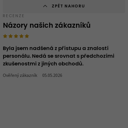
ZPĚT NAHORU
RECENZE
Názory našich zákazníků
Byla jsem nadšená z přístupu a znalostí
N
personálu. Nedá se srovnat s předchozími
..
zkušenostmi z jiných obchodů.
V
Ověřený zákazník
05.05.2026