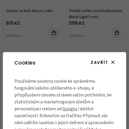
Zámek na kolo Woom Lokki
Přední světlo na kolo Bookman
Block Light Front
619 Kč
599 Kč
Skladem
Skladem
Cookies
ZAVŘÍT
Používáme soubory cookie ke správnému
fungování vašeho oblíbeného e-shopu, k
přizpůsobení obsahu stránek vašim potřebám, ke
statistickým a marketingovým účelům a
personalizaci reklam od
Googlu
i dalších
Blatník na dětské kolo Riesel
Blatník na dětské kolo Riesel
společností. Kliknutím na tlačítko Přijmout vše
Dreck:spatz, Adventure
Dreck:spatz, Fairy Girl
nám udělíte souhlas s jejich sběrem a zpracováním
339 Kč
339 Kč