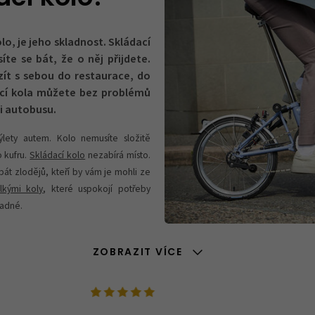
lo, je jeho skladnost. Skládací
te se bát, že o něj přijdete.
zít s sebou do restaurace, do
ací kola můžete bez problémů
či autobusu.
lety autem. Kolo nemusíte složitě
o kufru.
Skládací kolo
nezabírá místo.
bát zlodějů, kteří by vám je mohli ze
lkými koly
, které uspokojí potřeby
ladné.
ZOBRAZIT VÍCE