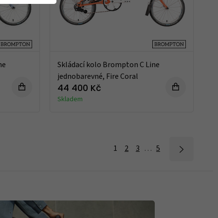
ne
Skládací kolo Brompton C Line
jednobarevné, Fire Coral
44 400 Kč
Skladem
1
2
3
…
5