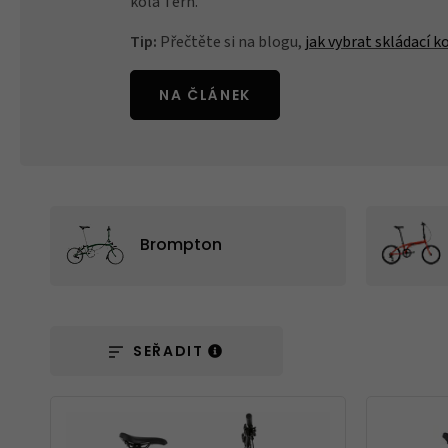
kola Tern.
Tip:
Přečtěte si na blogu,
jak vybrat skládací k
Ochranné fólie
NA ČLÁNEK
Láhve a bidony
Brompton
Péče o kolo
Stojánky
SEŘADIT
Vouchery