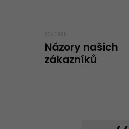
Takový trochu jiný obchod, jak mají uve
speciality. Spíše kvalitnější zboží nebo zb
běžném obchodě neseženete.
Ověřený zákazník
12.10.2023
RECENZE
Názory našich
zákazníků