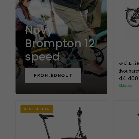
Nový
Brompton 12
speed
Skládací 
dvoubarev
PROHLÉDNOUT
44 400
Skladem
BESTSELLER