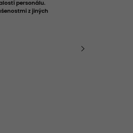
alostí personálu.
Neformální přátelský přístup
šenostmi z jiných
Vladimír
20.04.2026