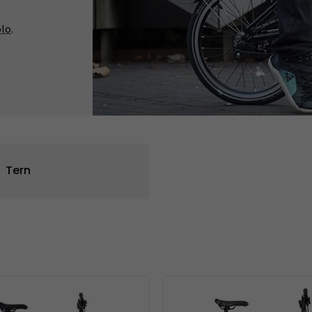
olo
.
Tachometry
Košíky na láhve
Tern
Dětské sedačky a tažná lana
Péče o tělo
Literatura