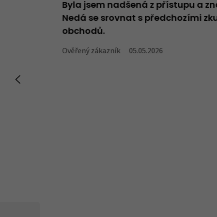
deno v názvu -
Byla jsem nadšená z přístupu a zn
oží, které v
Nedá se srovnat s předchozími zku
obchodů.
Ověřený zákazník
05.05.2026