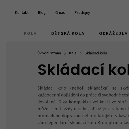
Kontakt
Blog
O nás
Prodejny
KOLA
DĚTSKÁ KOLA
ODRÁŽEDLA
Úvodní strana
Kola
Skládací kola
Dětská kola 14
Odrážedla
Pro malé závodníky
Skládací kola
Freestyle
Městské
Brašny
Gripy a omotávky
Kola v akci
děti 3 - 5 let
pro nejmenší
dárky pro děti na kolo
Skládací ko
Dětská kola 24
Pro štěrkaře a silničáře
Skládací kolo (neboli skládačka) se skv
Elektrokola
Náhradní díly
Dětské
Brýle
Pedály
Komponenty v akci
děti 9 - 12 let
dárky pro silniční a gravel cyklisty
každodenní dojíždění do práce či svobodné ce
dovolené. Díky kompaktní velikosti ve slož
můžete mít vždy u sebe, ať už jste v kancelá
Elektrokola pro děti
Dárkové poukazy
hromadnou dopravou nebo relaxujete v kavá
Světla
Kazety
Oblečení v akci
Dětské e-biky
když si nevíte rady
vám legendární skládací kola Brompton a kval