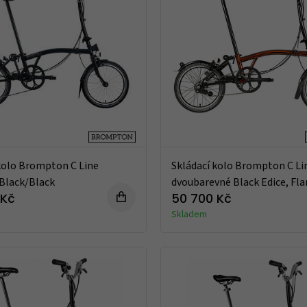
kolo Brompton C Line
Skládací kolo Brompton C Li
Black/Black
dvoubarevné Black Edice, Fl
Laquer
 Kč
50 700 Kč
Skladem