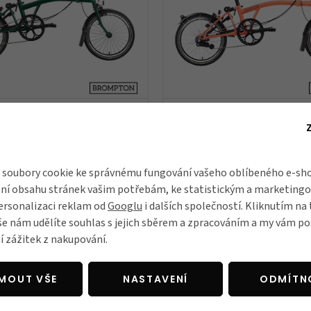
kolo Brompton C Line
Skládací kolo Brompton C Li
vné black edice, Racing
jednobarevné Black Edition, 
 Kč
44 400 Kč
Skladem
soubory cookie ke správnému fungování vašeho oblíbeného e-sho
ní obsahu stránek vašim potřebám, ke statistickým a marketing
ersonalizaci reklam od
Googlu
i dalších společností. Kliknutím na 
BESTSELLER
še nám udělíte souhlas s jejich sběrem a zpracováním a my vám 
í zážitek z nakupování.
JMOUT VŠE
NASTAVENÍ
ODMÍTN