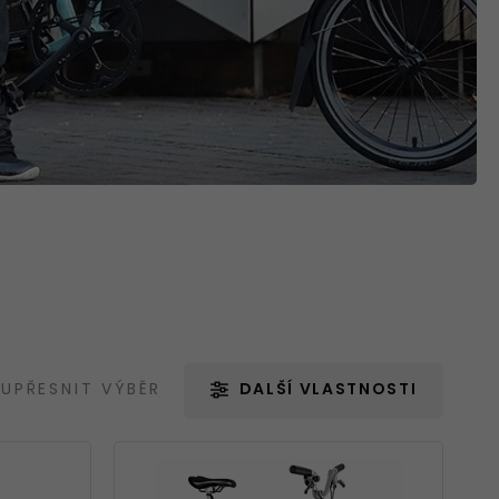
Blatníky
Nářadí
Držáky na kola
Zrcátka
UPŘESNIT VÝBĚR
DALŠÍ VLASTNOSTI