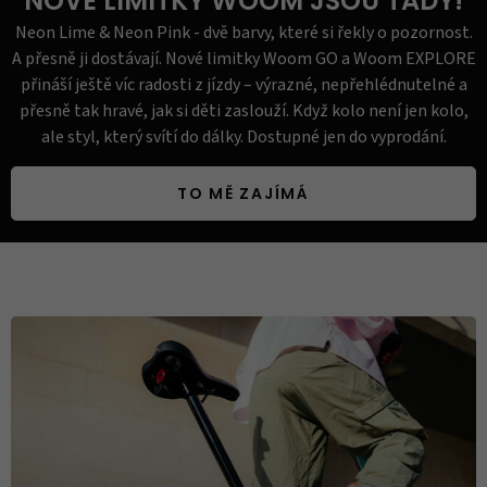
NOVÉ LIMITKY WOOM JSOU TADY!
Neon Lime & Neon Pink - dvě barvy, které si řekly o pozornost.
A přesně ji dostávají. Nové limitky Woom GO a Woom EXPLORE
přináší ještě víc radosti z jízdy – výrazné, nepřehlédnutelné a
přesně tak hravé, jak si děti zaslouží. Když kolo není jen kolo,
ale styl, který svítí do dálky. Dostupné jen do vyprodání.
TO MĚ ZAJÍMÁ