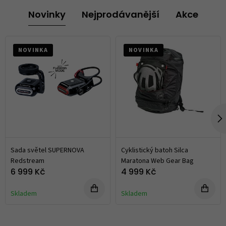
Přilby na kolo
Novinky
Nejprodávanější
Akce
DĚTSKÉ
MĚSTSKÉ
NOVINKA
NOVINKA
SILNIČNÍ
MTB
ENDURO INTEGRÁLNÍ
Sada světel SUPERNOVA
Cyklistický batoh Silca
Redstream
Maratona Web Gear Bag
6 999 Kč
4 999 Kč
Skladem
Skladem