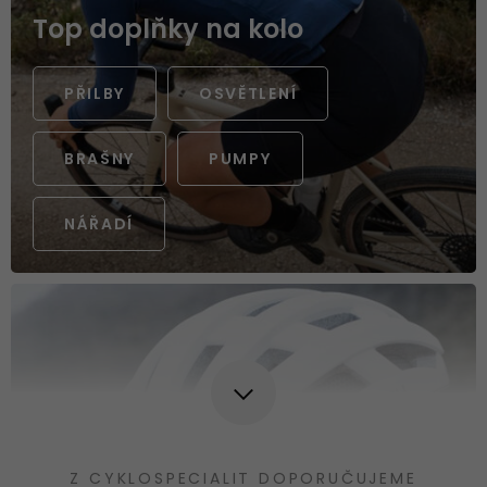
Top doplňky na kolo
PŘILBY
OSVĚTLENÍ
BRAŠNY
PUMPY
NÁŘADÍ
Z CYKLOSPECIALIT DOPORUČUJEME