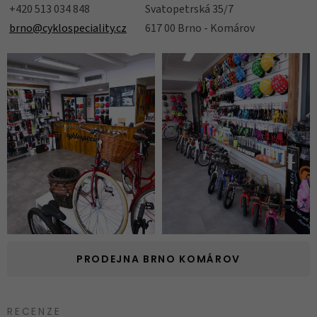
+420 513 034 848
Svatopetrská 35/7
brno@cyklospeciality.cz
617 00 Brno - Komárov
PRODEJNA BRNO KOMÁROV
RECENZE