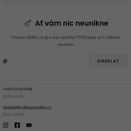
Ať vám nic
neunikne
Chcete vědět, co je u nás nového? Přihlaste se k odběru
novinek.
ODESLAT
+420 513 034 848
(8:00–15:00)
obchod@cyklospeciality.cz
(8:00–15:00)