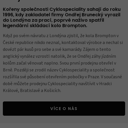
Kořeny společnosti Cyklospeciality sahají do roku
1996, kdy zakladatel firmy Ondřej Brunecký vyrazil
do Londýna za prací, poprvé naživo spatřil
legendární skládací kolo Brompton.
Když po svém návratu z Londýna zjistil, že kola Brompton v
České republice nikdo neznal, kontaktoval výrobce a nechal si
dovézt pár kusů pro sebe a své kamarády. Zájem o tento
anglický vynález vzrostl natolik, že se Ondřej záhy jízdním
kolům začal věnovat naplno. Svou první prodejnu otevřel v
Brně. Později se zrodil název Cyklospeciality a společnost
rozšířila své působení otevřením pobočky v Praze. V současné
době můžete prodejnu Cyklospeciality navštívit v Hradci
Králové, Bratislavě a Košicích.
VÍCE O NÁS