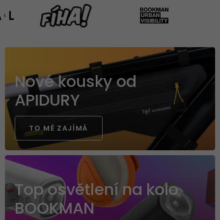
Vše pro bikepacking
BRAŠNY
SEDLA
SVĚTLA
Nové kousky od
LAHVE
BLATNÍKY
APIDURY
TO MĚ ZAJÍMÁ
Top osvětlení na kolo
BOOKMAN