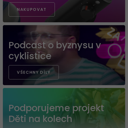
NAKUPOVAT
Na horské kolo
MTB KOLA
HELMY NA MTB
Podcast o byznysu v
BLATNÍKY
OCHRANNÉ FÓLIE
cyklistice
VŠECHNY DÍLY
Podporujeme projekt
Děti na kolech