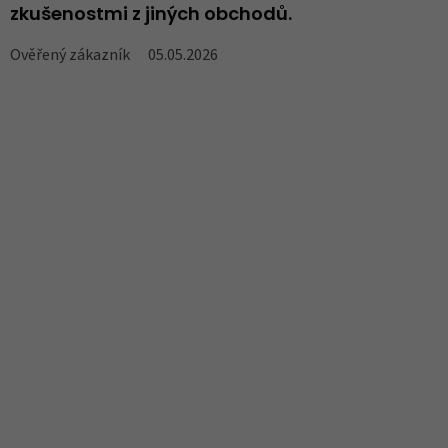
zkušenostmi z jiných obchodů.
V
Ověřený zákazník
05.05.2026