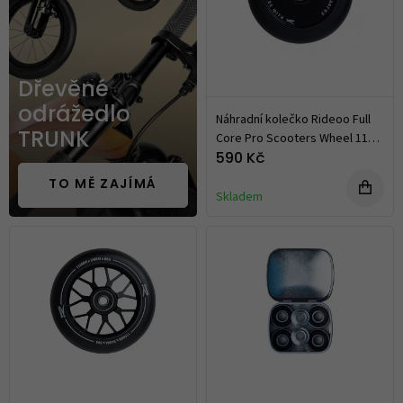
Dřevěné
odrážedlo
Náhradní kolečko Rideoo Full
Core Pro Scooters Wheel 110
TRUNK
mm
590 Kč
TO MĚ ZAJÍMÁ
Skladem