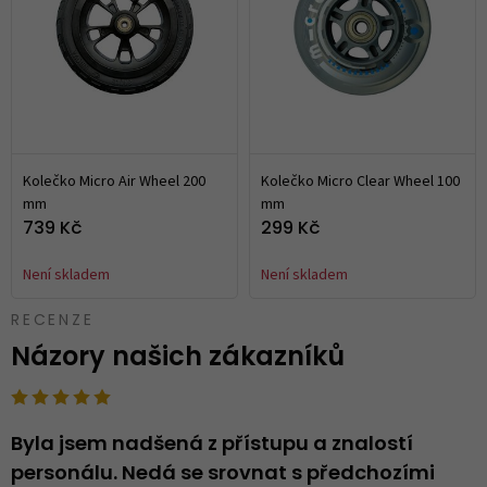
Kolečko Micro Air Wheel 200
Kolečko Micro Clear Wheel 100
mm
mm
739 Kč
299 Kč
Není skladem
Není skladem
RECENZE
Názory našich zákazníků
Byla jsem nadšená z přístupu a znalostí
N
personálu. Nedá se srovnat s předchozími
..