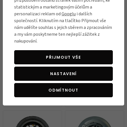
přizpůsobení obsahu stránek vašim potřebám, ke
Skladem
Skladem
statistickým a marketingovým účelům a
personalizaci reklam od
Googlu
i dalších
společností. Kliknutím na tlačítko Přijmout vše
nám udělíte souhlas s jejich sběrem a zpracováním
a my vám poskytneme ten nejlepší zážitek z
nakupování.
PŘIJMOUT VŠE
NASTAVENÍ
Brzda Maxi Micro Deluxe Black
Gripy Micro Foam Handles
229 Kč
239 Kč
ODMÍTNOUT
Není skladem
Není skladem