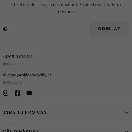
Chcete vědět, co je u nás nového? Přihlaste se k odběru
novinek.
ODESLAT
+420 513 034 848
(8:00–15:00)
obchod@cyklospeciality.cz
(8:00–15:00)
JSME TU PRO VÁS
VŠE O NÁKUPU