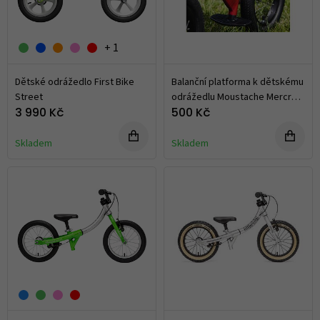
+ 1
Dětské odrážedlo First Bike
Balanční platforma k dětskému
Street
odrážedlu Moustache Mercredi
12
3 990 Kč
500 Kč
Skladem
Skladem