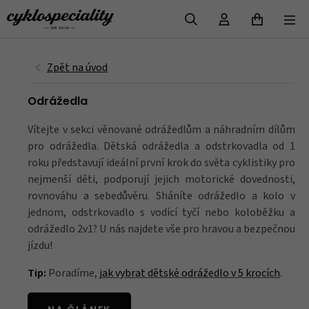
VYHLEDAT
Odrážedla
Vítejte v sekci věnované odrážedlům a náhradním dílům
pro odrážedla. Dětská odrážedla a odstrkovadla od 1
roku představují ideální první krok do světa cyklistiky pro
nejmenší děti, podporují jejich motorické dovednosti,
rovnováhu a sebedůvěru. Sháníte odrážedlo a kolo v
jednom, odstrkovadlo s vodící tyčí nebo koloběžku a
odrážedlo 2v1? U nás najdete vše pro hravou a bezpečnou
jízdu!
Tip:
Poradíme,
jak vybrat dětské odrážedlo v 5 krocích
.