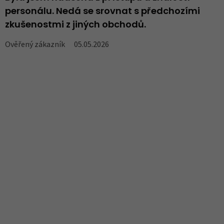
personálu. Nedá se srovnat s předchozími
..
zkušenostmi z jiných obchodů.
V
Ověřený zákazník
05.05.2026