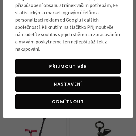
přizpůsobení obsahu stránek vašim potřebám, ke
statistickým a marketingovým účelům a
BESTSELLER
personalizaci reklam od
Googlu
i dalších
společností. Kliknutím na tlačítko Přijmout vše
nám udělíte souhlas s jejich sběrem a zpracováním
a my vám poskytneme ten nejlepší zážitek z
nakupování.
PŘIJMOUT VŠE
Dětské odrážedlo a koloběžka
Dětské odrážedlo a koloběžka
Micro Mini2Grow Deluxe Magic
Mini Micro 3v1 Classic
NASTAVENÍ
LED
3 490 Kč
2 500 Kč
ODMÍTNOUT
Skladem
Skladem