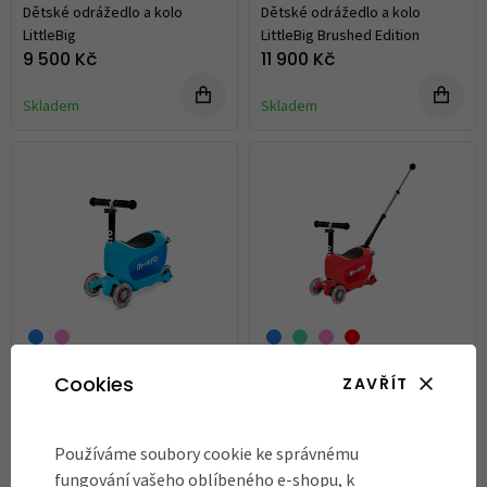
Dětské odrážedlo a kolo
Dětské odrážedlo a kolo
LittleBig
LittleBig Brushed Edition
9 500 Kč
11 900 Kč
Skladem
Skladem
Cookies
Dětské odrážedlo a koloběžka
Dětské odrážedlo a koloběžka
ZAVŘÍT
Micro Mini2Go Deluxe
Micro Mini2Go Deluxe Plus
3 270 Kč
3 790 Kč
Používáme soubory cookie ke správnému
fungování vašeho oblíbeného e-shopu, k
Skladem
Skladem