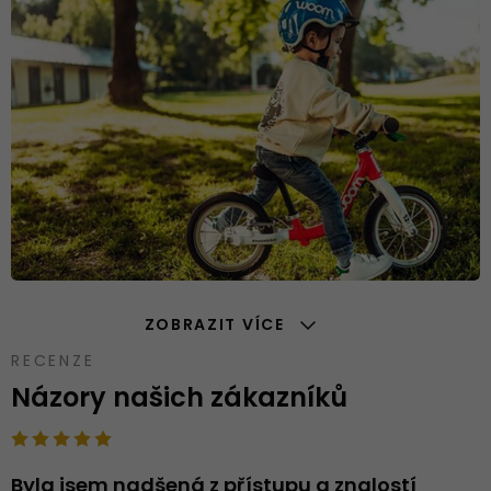
ZOBRAZIT VÍCE
RECENZE
Názory našich zákazníků
Byla jsem nadšená z přístupu a znalostí
N