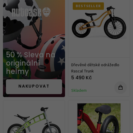
BESTSELLER
50 % Sleva na
originální
Dřevěné dětské odrážedlo
Rascal Trunk
helmy
5 490 Kč
NAKUPOVAT
Skladem