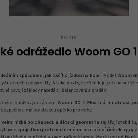
POPIS
ké odrážedlo Woom GO 1
eálním způsobem, jak začít s jízdou na kole.
Model
Woom GO
dyž už trochu povyrostly. A také pro ty, kteří milují jízdu na odrážed
itivně osvojí základy nasedání, balancování a brzdění.
olným hliníkovým rámem
Woom GO 1
Plus má
hmotnost po
 bezpečné a má praktickou opěrku pro nohy.
 velmi nízká poloha sedu a dětská geometrie
zajišťují stabilit
je vybavena
pojistkou proti nechtěnému protočení řídítek
a grip
 odrážedla je přední a zadní ráfková brzda, které jsou odlišené 