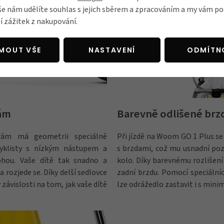
še nám udělíte souhlas s jejich sběrem a zpracováním a my vám 
í zážitek z nakupování.
JMOUT VŠE
NASTAVENÍ
ODMÍTN
rám
Barevně odlišené brz
 rám má geometrii speciálně
Při jízdě na Woom GO 1 Plus se
yklisty s nízkým nástupem a
s brzdami, což mu usnadní poz
ohou. Vaše dítě tak snadno a
kolo. Díky barevnému rozlišení
rozjede se. Díky delší sedlovce
zadní brzdu. Pomocí speciáln
 závislosti na tom, jak vaše dítě
lze odrážedlo zastavit i s minim