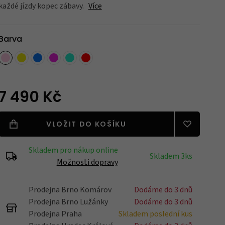
každé jízdy kopec zábavy.
Více
Blatníky
Barva
Nářadí
7 490 Kč
Držáky na kola
VLOŽIT DO KOŠÍKU
Skladem pro nákup online
Skladem 3ks
Možnosti dopravy
Zrcátka
Prodejna Brno Komárov
Dodáme do 3 dnů
Prodejna Brno Lužánky
Dodáme do 3 dnů
Prodejna Praha
Skladem poslední kus