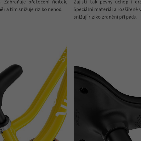
 Zabraňuje přetočení řídítek,
Zajistí tak pevný úchop i d
 a tím snižuje riziko nehod.
Speciální materiál a rozšířené v
snižují riziko zranění při pádu.