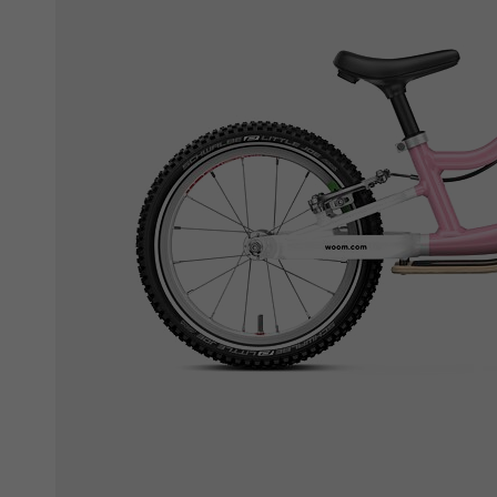
Ochranné fólie
Láhve a bidony
Péče o kolo
Stojánky
Vouchery