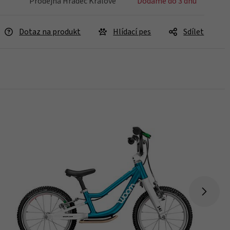
Prodejna Hradec Králové
Dodáme do 3 dnů
Dotaz na produkt
Hlídací pes
Sdílet
Skladem > 5 ks
Koupit