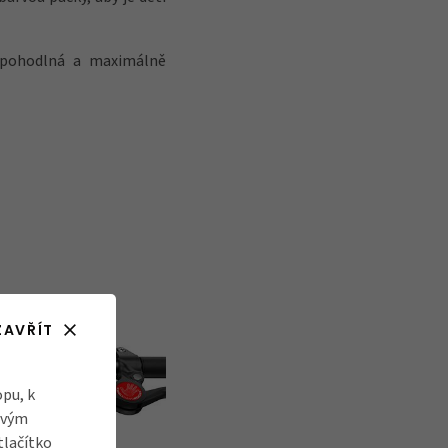
r pohodlná a maximálně
ZAVŘÍT
pu, k
ovým
tlačítko