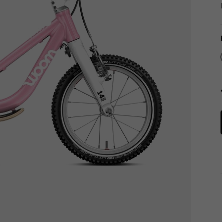
Tachometry
Košíky na láhve
Dětské sedačky a tažná lana
Péče o tělo
Literatura