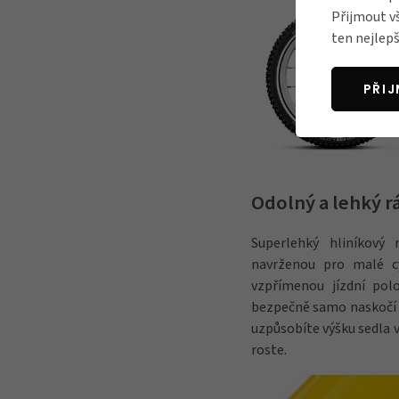
Přijmout v
ten nejlepš
PŘI
Odolný a lehký 
Superlehký hliníkový
navrženou pro malé c
vzpřímenou jízdní pol
bezpečně samo naskočí a 
uzpůsobíte výšku sedla v
roste.