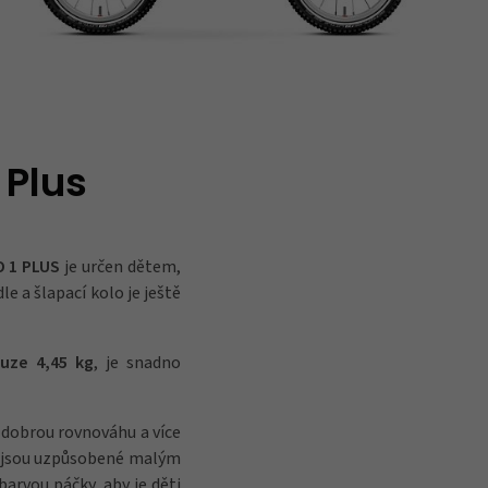
 Plus
 1 PLUS
je určen dětem,
le a šlapací kolo je ještě
uze 4,45 kg
, je snadno
u, dobrou rovnováhu a více
y jsou uzpůsobené malým
barvou páčky, aby je děti