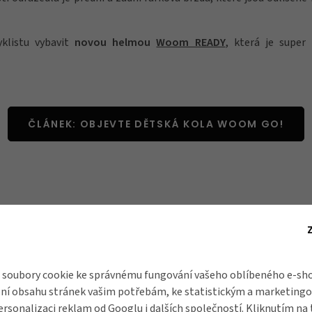
klistu vybavit
novou helmou
Woom READY
, která je supe
ČLÁNEK: OBJEVTE DĚTSKÁ KOLA WOOM GO!
soubory cookie ke správnému fungování vašeho oblíbeného e-sho
ní obsahu stránek vašim potřebám, ke statistickým a marketing
ersonalizaci reklam od
Googlu
i dalších společností. Kliknutím na 