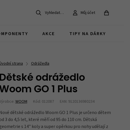
Vyhledat…
Můj účet
ZAVŘÍT
OMPONENTY
AKCE
TIPY NA DÁRKY
Dětská kola 20
Pro MTB bajkery
Gravel kola
Koloběžky pro děti
MTB
Chrániče na kolo
Brzdy
Doplňky v akci
Úvodní strana
Odrážedla
děti 6 - 9 let
dárky pro MTB cyklisty
Dětské odrážedlo
Juniorská kola
Bestsellery
Woom GO 1 Plus
Zvonky
Duše, pláště a ventilky
Brašny v akci
děti nad 12 let
co si oblíbili naši zákazníci
Výrobce:
WOOM
Kód: 012087
EAN: 9120136980234
Nové dětské odrážedlo Woom GO 1 Plus je určeno dětem
Díly pro dětská kola
Zámky
od 3 do 4,5 let, které měří od 95 do 110 cm. Dětská
náhradní díly a součástky
geometrie s 14" koly a super opěrkou pro nohy udělají z