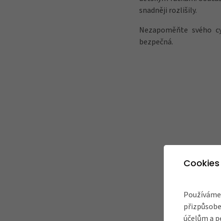
snadněji rozlišily.
Nezapoměňte svého cy
bezpečná.
Cookies
Používáme 
přizpůsobe
účelům a p