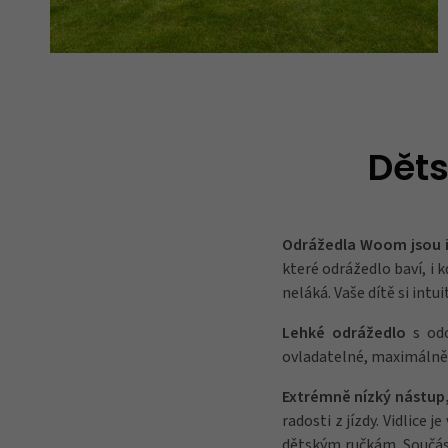
Děts
Odrážedla Woom jsou id
které odrážedlo baví, i k
neláká. Vaše dítě si intu
Lehké odrážedlo
s od
ovladatelné, maximálně
Extrémně nízký nástup,
radosti z jízdy. Vidlice 
dětským ručkám. Součástí