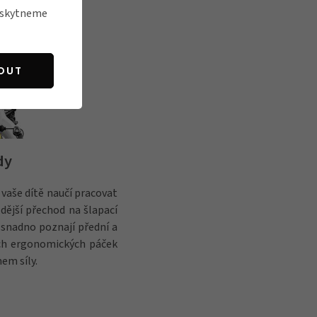
poskytneme
OUT
dy
 vaše dítě naučí pracovat
dější přechod na šlapací
 snadno poznají přední a
ích ergonomických páček
em síly.