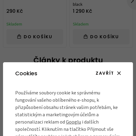
black
290 Kč
1 290 Kč
Skladem
Skladem
DO KOŠÍKU
DO KOŠÍKU
Články k produktu
Cookies
ZAVŘÍT
Používáme soubory cookie ke správnému
fungování vašeho oblíbeného e-shopu, k
přizpůsobení obsahu stránek vašim potřebám, ke
statistickým a marketingovým účelům a
personalizaci reklam od
Googlu
i dalších
PRO DĚTI
společností. Kliknutím na tlačítko Přijmout vše
RASCAL Sapphire je