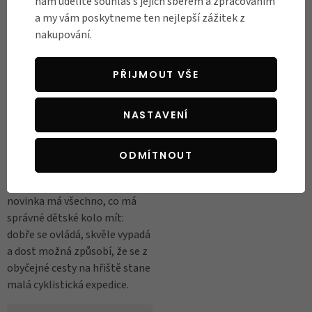
nám udělíte souhlas s jejich sběrem a zpracováním
skladem! Zelená
a my vám poskytneme ten nejlepší zážitek z
limitka vyráží do
nakupování.
sezóny
Zelená vlna právě dorazila do
PŘIJMOUT VŠE
Cyklospecialit! Nová
limitovaná edice dětských kol
RASCAL Sapphire přiváží svěží
NASTAVENÍ
barvu, lehký rám, dětskou
geometrii a velikosti od
ODMÍTNOUT
prvního šlapacího kola až po
větší dětské jezdce. Tahle
novinka má všechno, co má
správné dětské kolo mít:
dobře se ovládá, skvěle vypadá
a dost možná způsobí, že se z
obyčejné cesty na hřiště stane
malá cyklistická expedice.