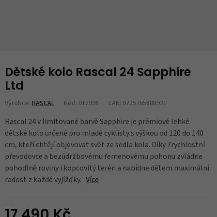
Dětské kolo Rascal 24 Sapphire
Ltd
Výrobce:
RASCAL
Kód: 012998
EAN: 0725765888921
Rascal 24 v limitované barvě Sapphire je prémiové lehké
dětské kolo určené pro mladé cyklisty s výškou od 120 do 140
cm, kteří chtějí objevovat svět ze sedla kola. Díky 7rychlostní
převodovce a bezúdržbovému řemenovému pohonu zvládne
pohodlně roviny i kopcovitý terén a nabídne dětem maximální
radost z každé vyjížďky.
Více
17 490 Kč