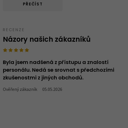
PŘEČÍST
RECENZE
Názory našich zákazníků
Byla jsem nadšená z přístupu a znalostí
N
personálu. Nedá se srovnat s předchozími
..
zkušenostmi z jiných obchodů.
V
Ověřený zákazník
05.05.2026