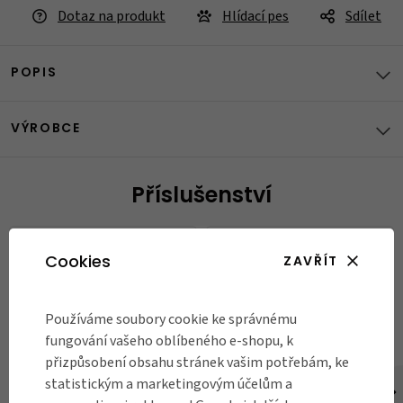
Dotaz na produkt
Hlídací pes
Sdílet
POPIS
VÝROBCE
Příslušenství
Cookies
ZAVŘÍT
Používáme soubory cookie ke správnému
fungování vašeho oblíbeného e-shopu, k
přizpůsobení obsahu stránek vašim potřebám, ke
statistickým a marketingovým účelům a
Dětská helma Abus Youn-I 2.0,
Blatník na dětské kolo Riesel