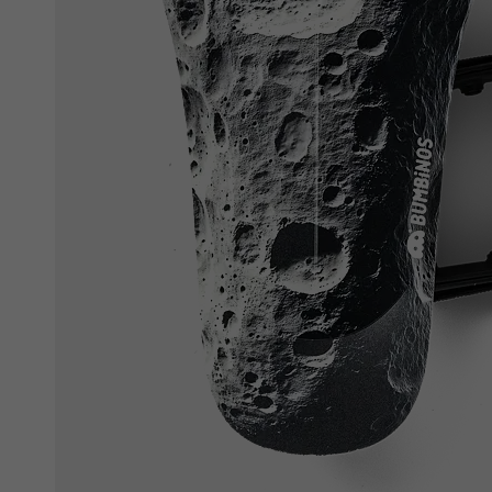
Ochranné fólie
Láhve a bidony
Péče o kolo
Stojánky
Vouchery