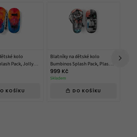
BE
dětské kolo
Blatníky na dětské kolo
Blat
lash Pack, Jolly
Bumbinos Splash Pack, Plasma
Bumb
Turbo
Pant
999 Kč
999
Skladem
Skla
O KOŠÍKU
DO KOŠÍKU