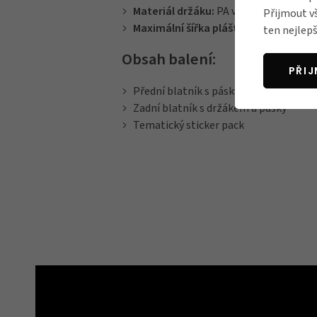
Materiál držáku:
PA vyztužený skelný
Přijmout v
Maximální šířka pláště:
65 mm
ten nejlepš
Obsah balení:
PŘI
Přední blatník s pásky
Zadní blatník s držákem a pásky
Tematický sticker pack