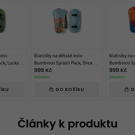
kolo
Blatníky na dětské kolo
Blatníky na 
ck, Lucky
Bumbinos Splash Pack, Dream
Bumbinos Sp
Big
Polly
999 Kč
999 Kč
Skladem
Skladem
ÍKU
DO KOŠÍKU
D
Články k produktu