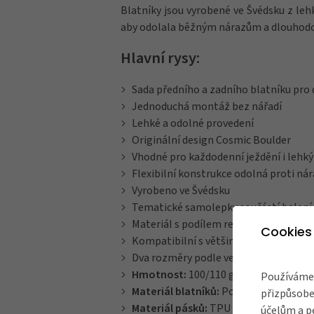
Blatníky jsou vyrobené ve Švédsku z leh
aby odolala běžným nárazům a dlouhodob
Hlavní rysy:
Sada předního a zadního blatníku pro 
Jednoduchá montáž bez nářadí
Lehké a odolné provedení
Originální design Cosmic Boulder
Vhodné pro každodenní ježdění i lehký
Flexibilní konstrukce odolná proti ná
Vyrobeno ve Švédsku
Tematické samolepky součástí balení
Materiál s podílem recyklovaného pla
Cookies
Kompatibilní s většinou dětských kol, 
Dva rozměry podle velikosti kol
Hmotnost:
100/110 g
Používáme 
Materiál blatníků:
Polypropylen (min.
přizpůsobe
Materiál pásků:
TPU
účelům a p