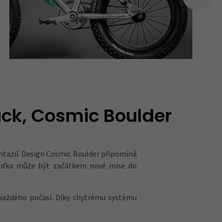
ack, Cosmic Boulder
antazií. Design Cosmic Boulder připomíná
ížďka může být začátkem nové mise do
a každého počasí. Díky chytrému systému