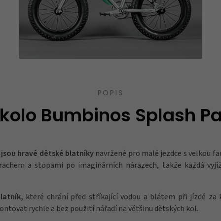
POPIS
 kolo Bumbinos Splash P
jsou hravé dětské blatníky
navržené pro malé jezdce s velkou f
achem a stopami po imaginárních nárazech, takže každá vyj
blatník,
které chrání před stříkající vodou a blátem při jízdě z
ntovat rychle a bez použití nářadí na většinu dětských kol.