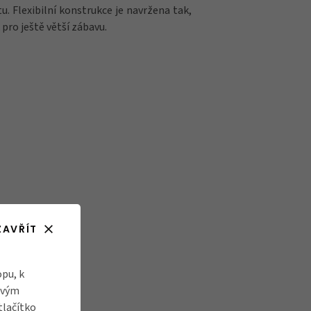
. Flexibilní konstrukce je navržena tak,
ro ještě větší zábavu.
ZAVŘÍT
pu, k
ovým
tlačítko