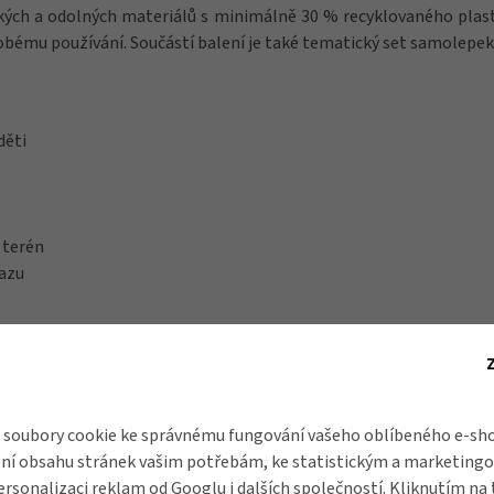
kých a odolných materiálů s minimálně 30 % recyklovaného plastu
ému používání. Součástí balení je také tematický set samolepek p
děti
 terén
razu
stu
BMX i skládacích kol
soubory cookie ke správnému fungování vašeho oblíbeného e-sho
 30 % recyklovaný materiál)
ní obsahu stránek vašim potřebám, ke statistickým a marketing
ersonalizaci reklam od
Googlu
i dalších společností. Kliknutím na 