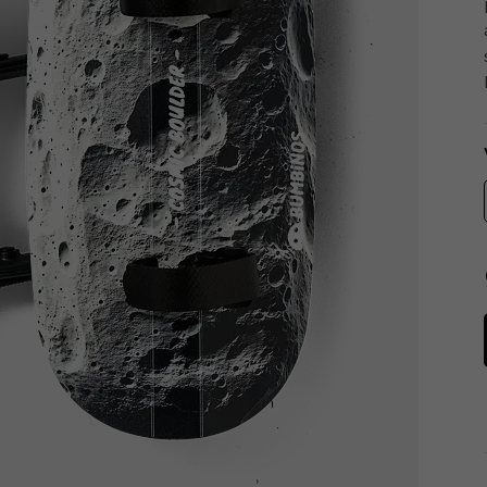
Tachometry
Košíky na láhve
Dětské sedačky a tažná lana
Péče o tělo
Literatura