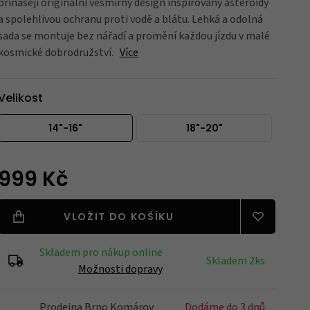
přinášejí originální vesmírný design inspirovaný asteroidy
a spolehlivou ochranu proti vodě a blátu. Lehká a odolná
sada se montuje bez nářadí a promění každou jízdu v malé
Blatníky
kosmické dobrodružství.
Více
Velikost
Nářadí
14"-16"
18"-20"
Držáky na kola
999 Kč
VLOŽIT DO KOŠÍKU
Zrcátka
Skladem pro nákup online
Skladem 2ks
Možnosti dopravy
Prodejna Brno Komárov
Dodáme do 3 dnů