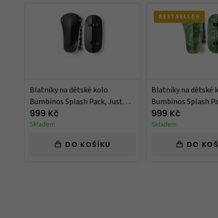
BESTSELLER
Blatníky na dětské kolo
Blatníky na dětské 
Bumbinos Splash Pack, Just
Bumbinos Splash Pa
Black
Leaves
999 Kč
999 Kč
Skladem
Skladem
DO KOŠÍKU
DO KOŠ