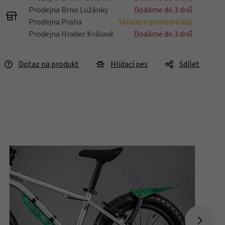
Prodejna Brno Lužánky
Dodáme do 3 dnů
Prodejna Praha
Skladem poslední kus
Prodejna Hradec Králové
Dodáme do 3 dnů
Dotaz na produkt
Hlídací pes
Sdílet
Skladem 5 ks
Koupit