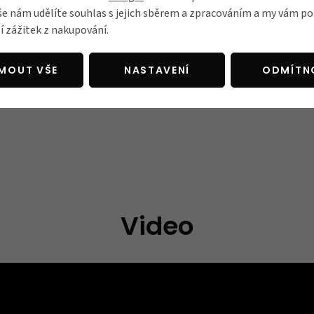
mi vlákny
še nám udělíte souhlas s jejich sběrem a zpracováním a my vám 
í zážitek z nakupování.
JMOUT VŠE
NASTAVENÍ
ODMÍTN
Video