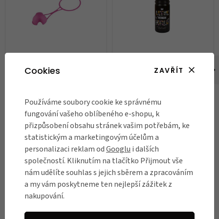
Krytka na Zdravou lahev
Zdravá lahev 0,7 l, Girls
Cookies
ZAVŘÍT
Floppy
65 Kč
339 Kč
Používáme soubory cookie ke správnému
Skladem
Dodáváme do 7 dnů
fungování vašeho oblíbeného e-shopu, k
přizpůsobení obsahu stránek vašim potřebám, ke
DO KOŠÍKU
DO KOŠÍKU
statistickým a marketingovým účelům a
personalizaci reklam od
Googlu
i dalších
společností. Kliknutím na tlačítko Přijmout vše
nám udělíte souhlas s jejich sběrem a zpracováním
RECENZE
a my vám poskytneme ten nejlepší zážitek z
Názory našich zákazníků
nakupování.