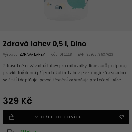
Zdravá lahev 0,5 l, Dino
Výrobce:
ZDRAVÁ LAHEV
Kód: 012219
EAN: 8595573607623
Zdravotně nezávadná lahev pro milovníky dinosaurů podporuje
pravidelný denní příjem tekutin. Lahev je ekologická a snadno
se čistí i doplňuje, pevné těsnění zabraňuje protečení.
Více
329 Kč
VLOŽIT DO KOŠÍKU
Skladem