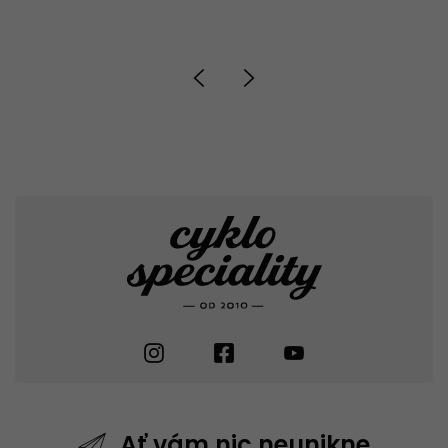
Ať vám nic
neunikne