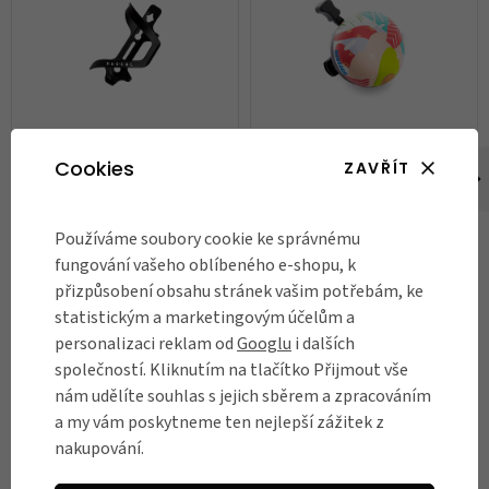
Košík na láhev Rascal
Zvonek na kolo Nutcase,
Cookies
ZAVŘÍT
California Roll
290 Kč
250 Kč
Používáme soubory cookie ke správnému
fungování vašeho oblíbeného e-shopu, k
Skladem
Skladem
přizpůsobení obsahu stránek vašim potřebám, ke
DO KOŠÍKU
DO KOŠÍKU
statistickým a marketingovým účelům a
personalizaci reklam od
Googlu
i dalších
společností. Kliknutím na tlačítko Přijmout vše
nám udělíte souhlas s jejich sběrem a zpracováním
RECENZE
a my vám poskytneme ten nejlepší zážitek z
nakupování.
Názory našich zákazníků