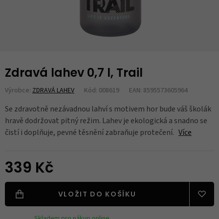
Zdravá lahev 0,7 l, Trail
Výrobce:
ZDRAVÁ LAHEV
Kód: 008619
EAN: 8595573605964
Se zdravotně nezávadnou lahví s motivem hor bude váš školák
hravě dodržovat pitný režim. Lahev je ekologická a snadno se
čistí i doplňuje, pevné těsnění zabraňuje protečení.
Více
339 Kč
VLOŽIT DO KOŠÍKU
Skladem pro nákup online