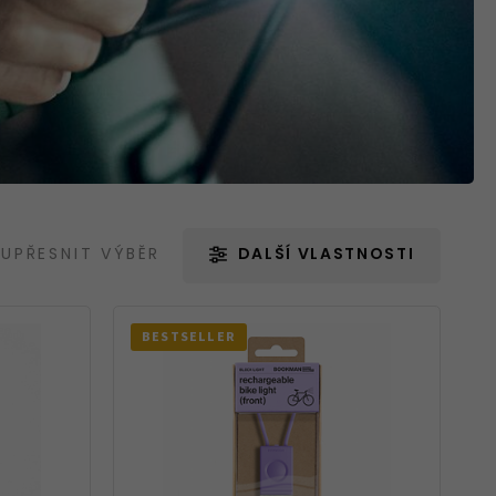
Blatníky
Nářadí
UPŘESNIT VÝBĚR
DALŠÍ VLASTNOSTI
Držáky na kola
BESTSELLER
Zrcátka