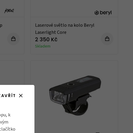
mp
Laserové světlo na kolo Beryl
Laserlight Core
2 350 Kč
Skladem
ZAVŘÍT
pu, k
ovým
tlačítko