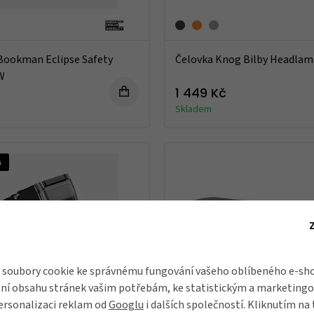
Bookman Eclipse Safety
Čelovka Knog Bilby Headla
W
1 449 Kč
Skladem
A
soubory cookie ke správnému fungování vašeho oblíbeného e-sho
ní obsahu stránek vašim potřebám, ke statistickým a marketing
ersonalizaci reklam od
Googlu
i dalších společností. Kliknutím na 