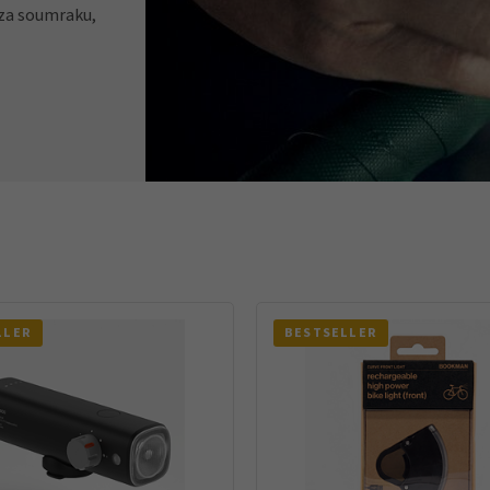
 za soumraku,
Tachometry
Košíky na láhve
Dětské sedačky a tažná lana
LLER
BESTSELLER
Péče o tělo
Literatura