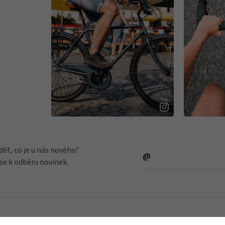
dět, co je u nás nového?
 se k odběru novinek.