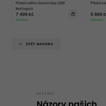
Přední světlo Gemini Duo 2200
Přední sv
Multisport
7 499 Kč
5 669 
Skladem
Skladem
ZPĚT NAHORU
Takový trochu jiný obchod, jak mají uve
speciality. Spíše kvalitnější zboží nebo zb
běžném obchodě neseženete.
Ověřený zákazník
12.10.2023
RECENZE
Názory našich