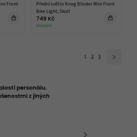
ini Front
Přední světlo Knog Blinder Mini Front
Bike Light, Skull
749 Kč
Skladem
1
2
3
alostí personálu.
Neformální přátelský přístup
šenostmi z jiných
Vladimír
20.04.2026