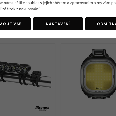
še nám udělíte souhlas s jejich sběrem a zpracováním a my vám 
í zážitek z nakupování.
větlo Bookman Curve Front
Přední světlo Brompton Cat
ht NEW
JMOUT VŠE
NASTAVENÍ
ODMÍTN
2 100 Kč
Skladem