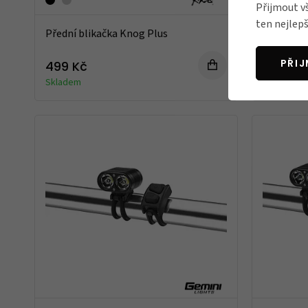
Přijmout v
ten nejlepš
Přední blikačka Knog Plus
Přední s
Bike Lig
PŘI
499 Kč
1 199 Kč
Skladem
Skladem