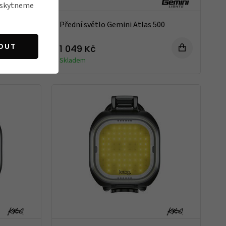
poskytneme
eye 500LM
Přední světlo Gemini Atlas 500
OUT
1 049 Kč
Skladem