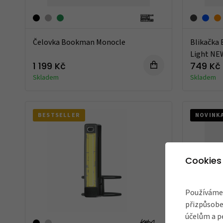
Čelovka Bookman Monocle
Blikačka 
Light NE
1 199 Kč
749 Kč
Skladem
Skladem
BESTSELLER
NOVINK
Cookies
Používáme 
přizpůsobe
účelům a p