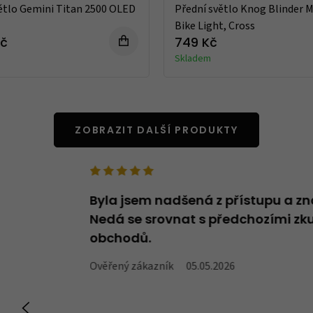
ětlo Gemini Titan 2500 OLED
Přední světlo Knog Blinder M
Bike Light, Cross
Kč
749 Kč
Skladem
ZOBRAZIT DALŠÍ PRODUKTY
deno v názvu -
Byla jsem nadšená z přístupu a zn
oží, které v
Nedá se srovnat s předchozími zku
obchodů.
Ověřený zákazník
05.05.2026