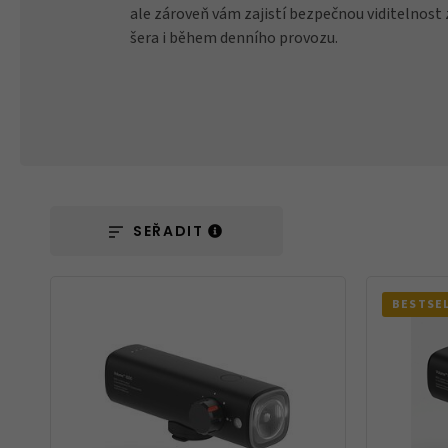
ale zároveň vám zajistí bezpečnou viditelnost
šera i během denního provozu.
Ochranné fólie
Láhve a bidony
SEŘADIT
Péče o kolo
BESTSE
Stojánky
Vouchery