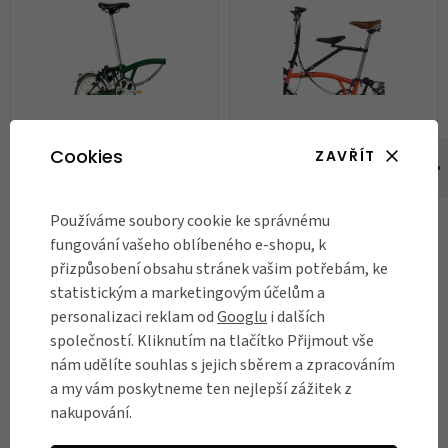
Cookies
ZAVŘÍT
Sedlovka Brompton Seatpost
Dětské sedátko Brompton It
Steel Standard, Silver
Chair
730 Kč
5 600 Kč
Používáme soubory cookie ke správnému
fungování vašeho oblíbeného e-shopu, k
Skladem
Skladem
přizpůsobení obsahu stránek vašim potřebám, ke
DO KOŠÍKU
DO KOŠÍKU
statistickým a marketingovým účelům a
personalizaci reklam od
Googlu
i dalších
společností. Kliknutím na tlačítko Přijmout vše
nám udělíte souhlas s jejich sběrem a zpracováním
RECENZE
a my vám poskytneme ten nejlepší zážitek z
nakupování.
Názory našich zákazníků