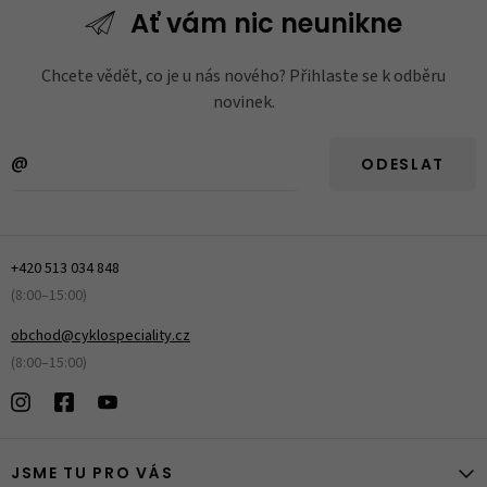
Ať vám nic
neunikne
Chcete vědět, co je u nás nového? Přihlaste se k odběru
novinek.
ODESLAT
+420 513 034 848
(8:00–15:00)
obchod@cyklospeciality.cz
(8:00–15:00)
JSME TU PRO VÁS