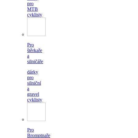
pro
MTB
cyklisty
Pro
štěrkaře
a
silničáře
dárky
pro
silniční
a
gravel
cyklisty
Pro
Bromptnaře