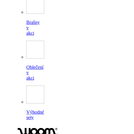
Brašny
v
akci
Oblečení
v
akci
Výhodné
sety