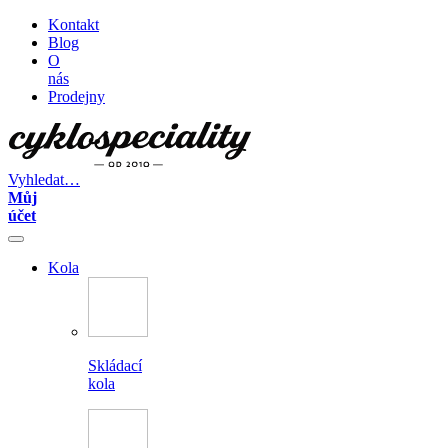
Kontakt
Blog
O
nás
Prodejny
Vyhledat…
Můj
účet
Kola
Skládací
kola