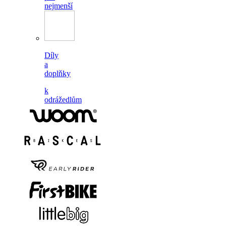
nejmenší
Díly
a
doplňky
k
odrážedlům