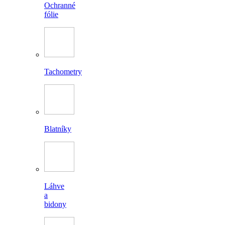
Ochranné
fólie
Tachometry
Blatníky
Láhve
a
bidony