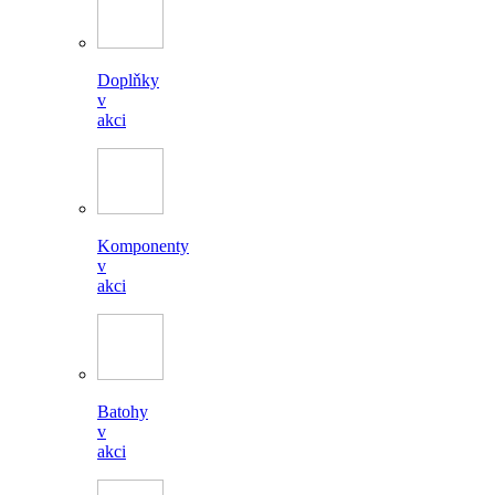
Doplňky
v
akci
Komponenty
v
akci
Batohy
v
akci