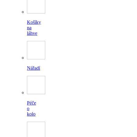
Košíky
na
láhve
Nářadí
Péče
o
kolo