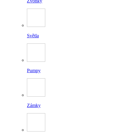
Zvonky
Světla
Pumpy
Zámky