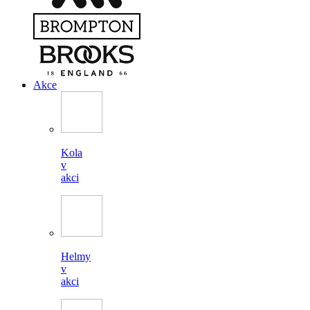
Akce
Kola
v
akci
Helmy
v
akci