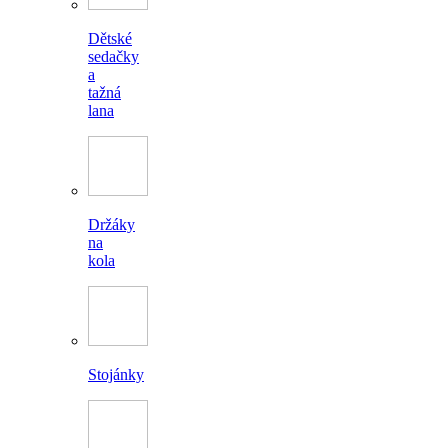
Dětské
sedačky
a
tažná
lana
Držáky
na
kola
Stojánky