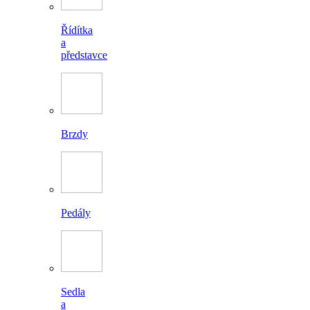
Řídítka
a
představce
Brzdy
Pedály
Sedla
a