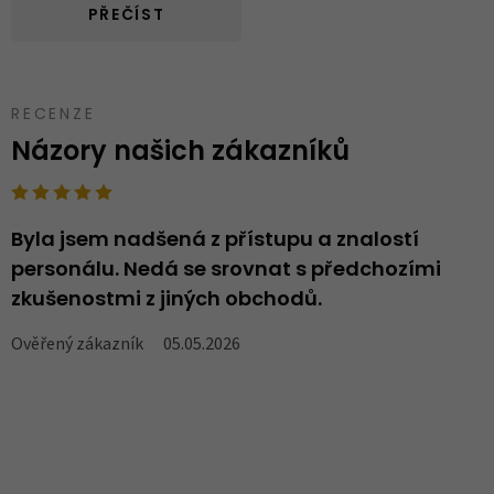
PŘEČÍST
RECENZE
Názory našich zákazníků
Byla jsem nadšená z přístupu a znalostí
N
personálu. Nedá se srovnat s předchozími
..
zkušenostmi z jiných obchodů.
V
Ověřený zákazník
05.05.2026