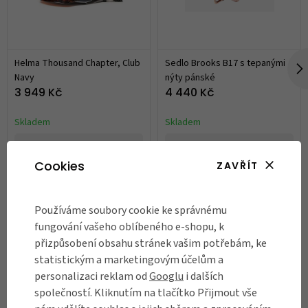
Helma Thousand Chapter, Club
Sedlo Brooks B17 s tepanými
Navy
nýty pánské
3 949 Kč
4 440 Kč
Skladem
Skladem
DO KOŠÍKU
DO KOŠÍKU
Cookies
ZAVŘÍT
Články k produktu
Používáme soubory cookie ke správnému
fungování vašeho oblíbeného e-shopu, k
přizpůsobení obsahu stránek vašim potřebám, ke
statistickým a marketingovým účelům a
personalizaci reklam od
Googlu
i dalších
společností. Kliknutím na tlačítko Přijmout vše