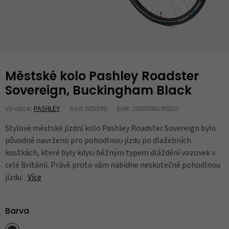
Městské kolo Pashley Roadster
Sovereign, Buckingham Black
Výrobce:
PASHLEY
Kód: 005599
EAN: 2000096190010
Stylové městské jízdní kolo Pashley Roadster Sovereign bylo
původně navrženo pro pohodlnou jízdu po dlažebních
kostkách, které byly kdysi běžným typem dláždění vozovek v
celé Británii. Právě proto vám nabídne neskutečně pohodlnou
jízdu.
Více
Barva