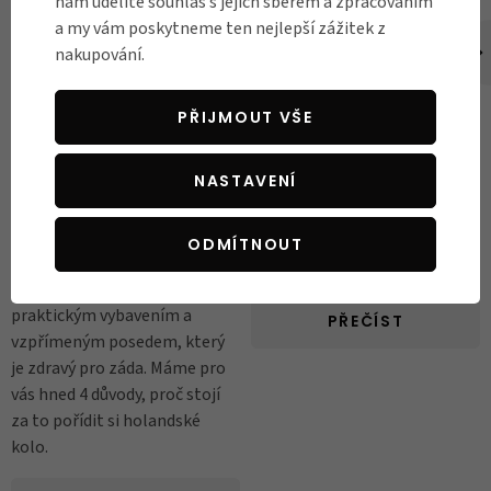
nám udělíte souhlas s jejich sběrem a zpracováním
a my vám poskytneme ten nejlepší zážitek z
nakupování.
DO MĚSTA
DO MĚSTA
4 důvody, proč si
Jaké je vhodné kolo do
PŘIJMOUT VŠE
pořídit městské
města a výhody
holandské kolo
městských kol
Chcete jezdit po městě
Přemýšlíte o koupi městského
NASTAVENÍ
stylově, pohodlně a bez
kola? V sedmi bodech vás
kompromisů? Městská
přesvědčíme o jeho hlavních
ODMÍTNOUT
holandská kola vás okouzlí
výhodách.
elegantním retro designem,
praktickým vybavením a
PŘEČÍST
vzpřímeným posedem, který
je zdravý pro záda. Máme pro
vás hned 4 důvody, proč stojí
za to pořídit si holandské
kolo.