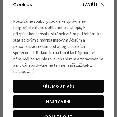
posed a pohodlnou ergonomii ocení zejména lidé s
Cookies
ZAVŘÍT
problémy s páteří.
Pohodlná městská kola patří do našeho hlavního sortimentu. Z naší široké
Používáme soubory cookie ke správnému
nabídky si tak vybere každý.
Nemusíte vybírat podle obrázků, můžete
fungování vašeho oblíbeného e-shopu, k
přijít do našich
prodejen
a na vaše vysněné kolo se skutečně
přizpůsobení obsahu stránek vašim potřebám, ke
posadit.
Chcete mít přehled už nyní než nás navštívíte? Podívejte se do
statistickým a marketingovým účelům a
našeho
průvodce výběrem městských kol
.
personalizaci reklam od
Googlu
i dalších
společností. Kliknutím na tlačítko Přijmout vše
nám udělíte souhlas s jejich sběrem a zpracováním
a my vám poskytneme ten nejlepší zážitek z
nakupování.
PŘIJMOUT VŠE
NASTAVENÍ