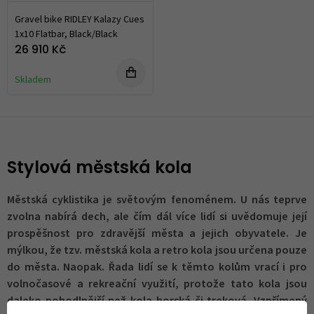
Gravel bike RIDLEY Kalazy Cues
1x10 Flatbar, Black/Black
26 910 Kč
Skladem
Stylová městská kola
Městská cyklistika je světovým fenoménem. U nás teprve
zvolna nabírá dech, ale čím dál více lidí si uvědomuje její
prospěšnost pro zdravější města a jejich obyvatele. Je
mýlkou, že tzv. městská kola a retro kola jsou určena pouze
do města. Naopak. Řada lidí se k těmto kolům vrací i pro
volnočasové a rekreační využití, protože tato kola jsou
daleko pohodlnější než kola horská či treková. Vzpřímený