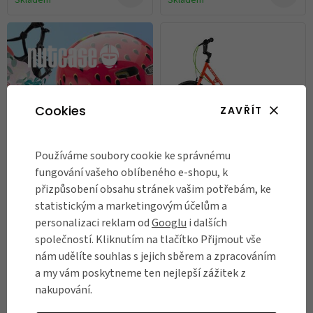
Skladem
Skladem
Cookies
ZAVŘÍT
+ 2
Používáme soubory cookie ke správnému
50 % Sleva na
fungování vašeho oblíbeného e-shopu, k
originální
Dětská koloběžka Yedoo
přizpůsobení obsahu stránek vašim potřebám, ke
Wzoom New
helmy
statistickým a marketingovým účelům a
4 990 Kč
personalizaci reklam od
Googlu
i dalších
KOUPIT
společností. Kliknutím na tlačítko Přijmout vše
Není skladem
nám udělíte souhlas s jejich sběrem a zpracováním
RECENZE
a my vám poskytneme ten nejlepší zážitek z
nakupování.
Názory našich zákazníků