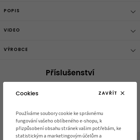
POPIS
VIDEO
VÝROBCE
Příslušenství
Cookies
ZAVŘÍT
Používáme soubory cookie ke správnému
fungování vašeho oblíbeného e-shopu, k
přizpůsobení obsahu stránek vašim potřebám, ke
statistickým a marketingovým účelům a
Láhev Closca Marsala, 420 ml
Reflexní samolepky na kolo