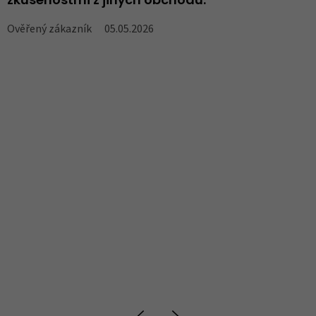
zkušenostmi z jiných obchodů.
V
Ověřený zákazník
05.05.2026