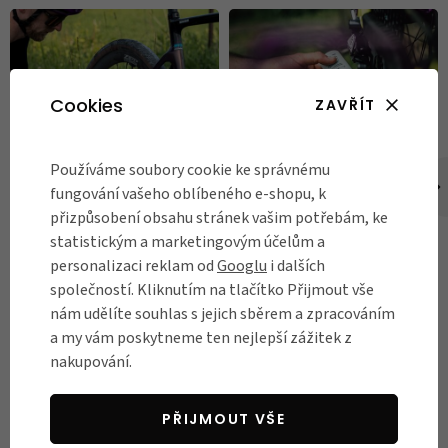
Cookies
ZAVŘÍT
Používáme soubory cookie ke správnému
DO MĚSTA
DO MĚSTA
fungování vašeho oblíbeného e-shopu, k
Jak nafouknout kolo
Údržba kola v 5
přizpůsobení obsahu stránek vašim potřebám, ke
správně: 6 kroků pro
krocích: doplňky a tipy
statistickým a marketingovým účelům a
personalizaci reklam od
Googlu
i dalších
ideální tlak v
pro bezstarostnou
společností. Kliknutím na tlačítko Přijmout vše
pneumatikách
jízdu
nám udělíte souhlas s jejich sběrem a zpracováním
Znáte ten pocit, když vyrazíte
Ještě než nedočkavě skočíte
a my vám poskytneme ten nejlepší zážitek z
na projížďku a během
do sedla, dopřejte svému
nakupování.
bezstarostného šlapání
miláčkovi na dvou kolech péči,
zjistíte, že vaše kolo „nějak
jakou si zaslouží. V 5 snadných
divně jede”? Častou příčinou je
krocích vám poradíme, jak na
PŘIJMOUT VŠE
nesprávně nahuštěné kolo.
údržbu kola, kterou hravě