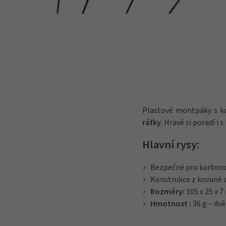
Plastové montpáky s ko
ráfky
. Hravě si poradí i
Hlavní rysy:
Bezpečné pro karbono
Konstrukce z kované 
Rozměry:
105 x 25 x 
Hmotnost :
36 g – dvě