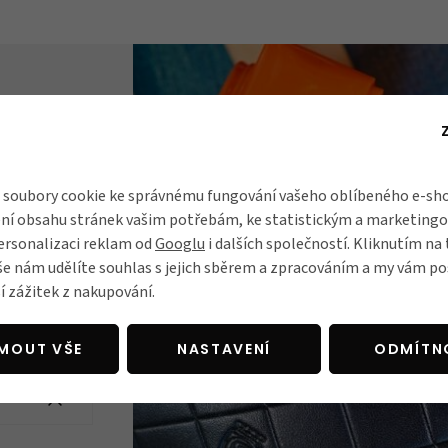
1917 Felicem
soubory cookie ke správnému fungování vašeho oblíbeného e-sho
ámá jako
první
ní obsahu stránek vašim potřebám, ke statistickým a marketing
trem
. Každý
ersonalizaci reklam od
Googlu
i dalších společností. Kliknutím na 
na kvalitu,
še nám udělíte souhlas s jejich sběrem a zpracováním a my vám 
st. Řemeslné
í zážitek z nakupování.
ca špičkou ve
JMOUT VŠE
NASTAVENÍ
ODMÍTN