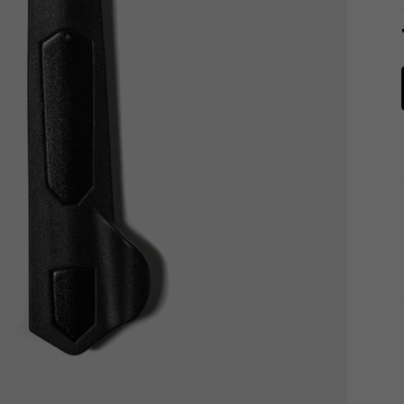
Tachometry
Košíky na láhve
Dětské sedačky a tažná lana
Péče o tělo
Literatura