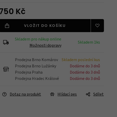
750 Kč
Blatníky
VLOŽIT DO KOŠÍKU
Skladem pro nákup online
Nářadí
Skladem 1ks
Možnosti dopravy
Prodejna Brno Komárov
Skladem poslední kus
Držáky na kola
Prodejna Brno Lužánky
Dodáme do 3 dnů
Prodejna Praha
Dodáme do 3 dnů
Prodejna Hradec Králové
Dodáme do 3 dnů
Zrcátka
Dotaz na produkt
Hlídací pes
Sdílet