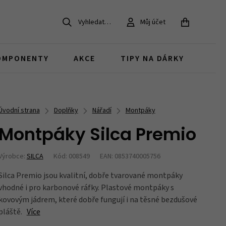
Vyhledat…
Můj účet
ZAVŘÍT
OMPONENTY
AKCE
TIPY NA DÁRKY
Dětská kola 20
Pro MTB bajkery
Gravel kola
Koloběžky pro děti
MTB
Chrániče na kolo
Brzdy
Doplňky v akci
Úvodní strana
Doplňky
Nářadí
Montpáky
děti 6 - 9 let
dárky pro MTB cyklisty
Montpáky Silca Premio
Juniorská kola
Bestsellery
Výrobce:
SILCA
Kód: 008549
EAN: 0853740005756
Zvonky
Duše, pláště a ventilky
Brašny v akci
děti nad 12 let
co si oblíbili naši zákazníci
Silca Premio jsou kvalitní, dobře tvarované montpáky
vhodné i pro karbonové ráfky. Plastové montpáky s
kovovým jádrem, které dobře fungují i na těsné bezdušové
Díly pro dětská kola
Zámky
náhradní díly a součástky
pláště.
Více