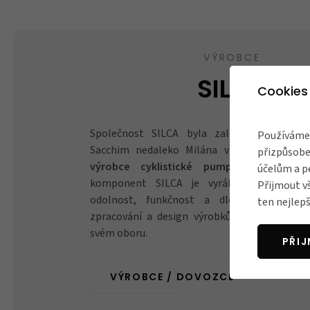
VÝROBCE
SILCA
Cookies
Společnost SILCA byla založena v roce 
Používáme 
Sacchim nedaleko Milána v Itálii. Je zn
přizpůsobe
výrobce cyklistické pumpy s manome
účelům a p
komponent SILCA je vyráběn s důrazem 
Přijmout v
odolnost, funkčnost a dlouhou životno
ten nejlepš
zpracování a design výrobků činí značku Sil
svém oboru.
PŘI
VÝROBCE / DOVOZCE