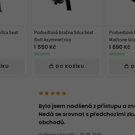
ilca Seat
Podsedlová brašna Silca Seat
Podsedlová b
Roll Asymmetrico
Mattone Gr
1 550 Kč
1 690 Kč
Skladem
Skladem
ÍKU
DO KOŠÍKU
D
deno v názvu -
Byla jsem nadšená z přístupu a zn
oží, které v
Nedá se srovnat s předchozími zku
obchodů.
Ověřený zákazník
05.05.2026