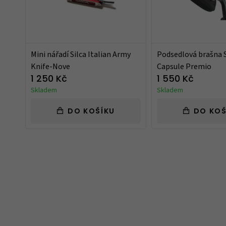
Mini nářadí Silca Italian Army
Podsedlová brašna S
Knife-Nove
Capsule Premio
1 250 Kč
1 550 Kč
Skladem
Skladem
DO KOŠÍKU
DO KOŠ
Takový trochu jiný obchod, jak mají uve
speciality. Spíše kvalitnější zboží nebo zb
běžném obchodě neseženete.
Ověřený zákazník
12.10.2023