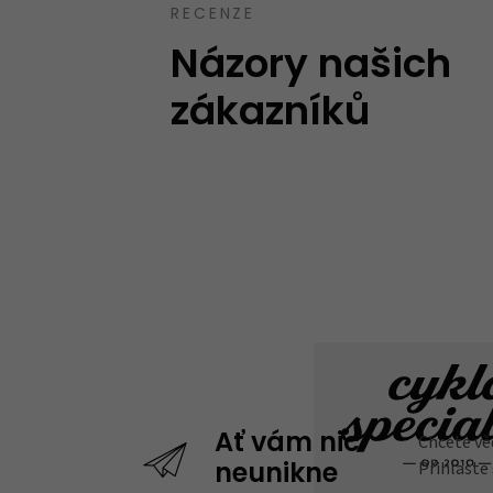
RECENZE
Názory našich
zákazníků
Chcete vě
Ať vám nic
Přihlaste
neunikne