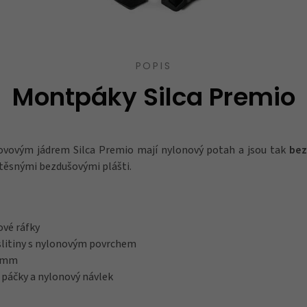
POPIS
Montpáky Silca Premio
vovým jádrem Silca Premio mají nylonový potah a jsou tak
bez
 s těsnými bezdušovými plášti.
vé ráfky
slitiny s nylonovým povrchem
7 mm
 páčky a nylonový návlek