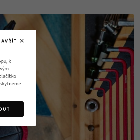
ZAVŘÍT
pu, k
ovým
tlačítko
poskytneme
OUT