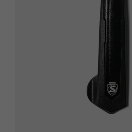
Ochranné fólie
Láhve a bidony
Péče o kolo
Stojánky
Vouchery