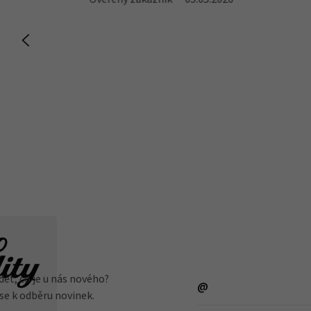
dět, co je u nás nového?
 se k odběru novinek.