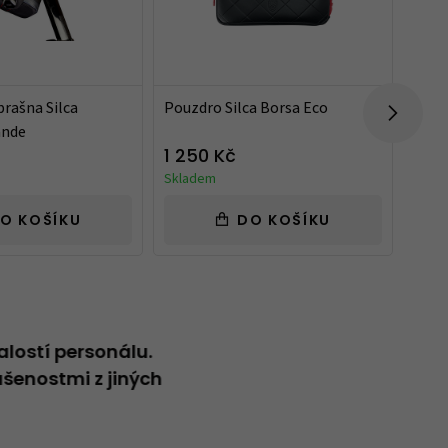
rašna Silca
Pouzdro Silca Borsa Eco
Čistí
ande
Gear
1 250 Kč
1 19
Skladem
Skla
O KOŠÍKU
DO KOŠÍKU
alostí personálu.
Neformální přátelský přístup
šenostmi z jiných
Vladimír
20.04.2026