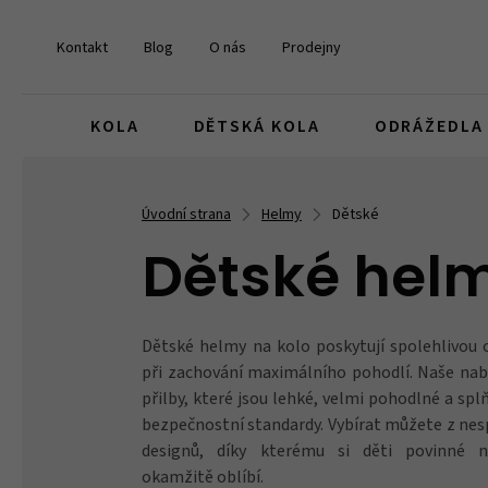
Kontakt
Blog
O nás
Prodejny
KOLA
DĚTSKÁ KOLA
ODRÁŽEDLA
Úvodní strana
Helmy
Dětské
Dětská kola 14
Odrážedla
Pro malé závodníky
Skládací kola
Freestyle
Městské
Brašny
Gripy a omotávky
Kola v akci
děti 3 - 5 let
pro nejmenší
dárky pro děti na kolo
Dětské hel
Dětská kola 24
Pro štěrkaře a silničáře
Elektrokola
Náhradní díly
Dětské
Brýle
Pedály
Komponenty v akci
Dětské helmy na kolo poskytují spolehlivou 
děti 9 - 12 let
dárky pro silniční a gravel cyklisty
při zachování maximálního pohodlí. Naše nab
přilby, které jsou lehké, velmi pohodlné a splňu
bezpečnostní standardy. Vybírat můžete z nes
Elektrokola pro děti
Dárkové poukazy
Světla
Kazety
Oblečení v akci
designů, díky kterému si děti povinné 
Dětské e-biky
když si nevíte rady
okamžitě oblíbí.