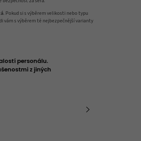
e bezpečnost za šera.
tá
. Pokud si s výběrem velikosti nebo typu
i vám s výběrem té nejbezpečnější varianty
alostí personálu.
Neformální přátelský přístup
šenostmi z jiných
Vladimír
20.04.2026