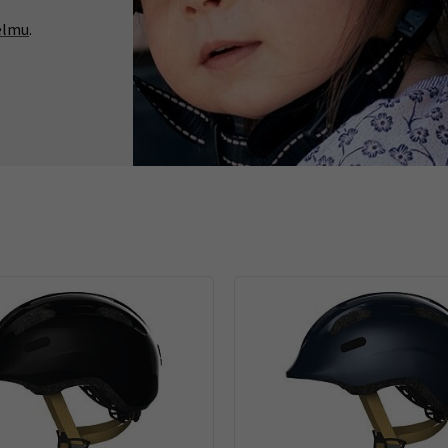
helmu
.
Tachometry
Košíky na láhve
Dětské sedačky a tažná lana
Péče o tělo
Literatura