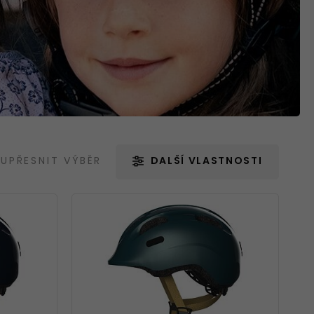
Blatníky
Nářadí
UPŘESNIT VÝBĚR
DALŠÍ VLASTNOSTI
Držáky na kola
Zrcátka