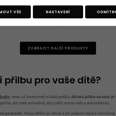
elma Abus YouDrop FF, Moss
Dětská helma Abus YouDrop F
Black
JMOUT VŠE
NASTAVENÍ
ODMÍTN
Kč
2 999 Kč
Skladem
ZOBRAZIT DALŠÍ PRODUKTY
í přilbu pro vaše dítě?
žedle
, nebo už suverénně ovládá pedály,
dětská přilba na kolo je
pečná, ale také pohodlná, aby ji děti nosily rády a automaticky.
dno podcenit.
Hlava dítěte je citlivá a při pádech nejvíce ohrožen