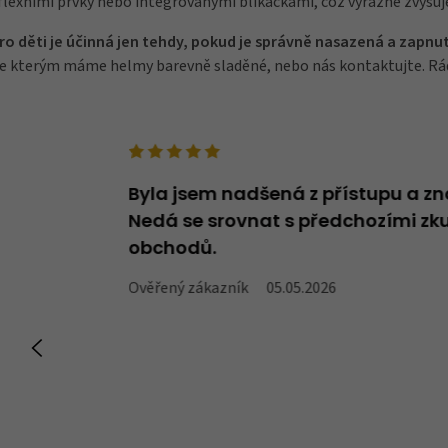
lexními prvky nebo integrovanými blikačkami, což výrazně zvyšuj
 pro děti je účinná jen tehdy, pokud je správně nasazená a zapnu
ke kterým máme helmy barevně sladěné, nebo nás kontaktujte. Rád
deno v názvu -
Byla jsem nadšená z přístupu a zn
oží, které v
Nedá se srovnat s předchozími zku
obchodů.
Ověřený zákazník
05.05.2026