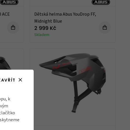
0 ACE
Dětská helma Abus YouDrop FF,
Midnight Blue
2 999 Kč
Skladem
ZAVŘÍT
pu, k
ovým
tlačítko
poskytneme