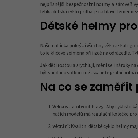
nejpřísnější bezpečnostní normy a zároveň vy
lehká dětská cyklo přilba je na hlavě téměř ne
Dětské helmy pro
Naše nabídka pokrývá všechny věkové kategorie
to je klíčové zejména při jízdě na odrážedle.
Jak děti rostou a zrychlují, mění se i nároky n
být vhodnou volbou i
dětská integrální přilba
Na co se zaměřit
Velikost a obvod hlavy:
Aby cyklistická
našich modelů má regulační kolečko pro 
Větrání:
Kvalitní dětské cyklo helmy maj