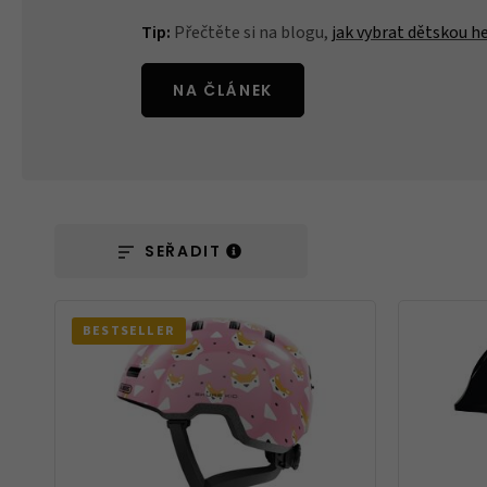
Tip:
Přečtěte si na blogu,
jak vybrat dětskou 
Ochranné fólie
NA ČLÁNEK
Láhve a bidony
SEŘADIT
Péče o kolo
BESTSELLER
Stojánky
Vouchery