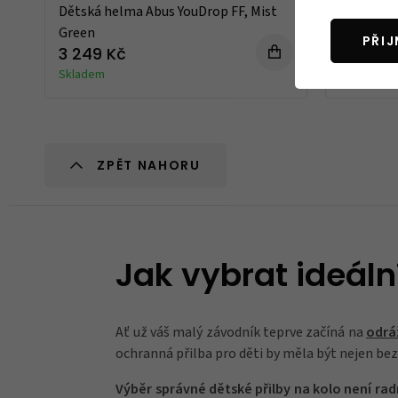
Dětská helma Abus YouDrop FF, Mist
Dětská h
Green
Green
PŘI
3 249 Kč
3 249 
Skladem
Skladem
ZPĚT NAHORU
Jak vybrat ideáln
Ať už váš malý závodník teprve začíná na
odrá
ochranná přilba pro děti by měla být nejen bez
Výběr správné dětské přilby na kolo není ra