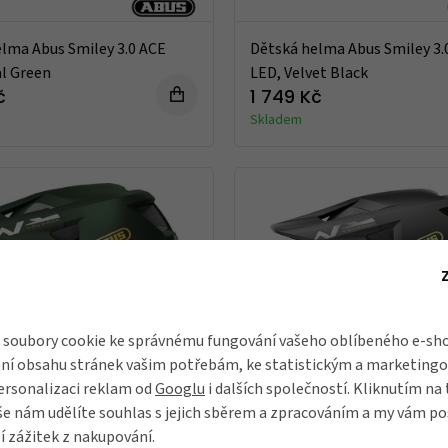
lma Abus Smiley 3.0 ACE
Dětská helma Abus Smiley 3.
l Green
LED, Velvet Black
č
1 749 Kč
Skladem
soubory cookie ke správnému fungování vašeho oblíbeného e-sho
ní obsahu stránek vašim potřebám, ke statistickým a marketing
ersonalizaci reklam od
Googlu
i dalších společností. Kliknutím na 
še nám udělíte souhlas s jejich sběrem a zpracováním a my vám 
í zážitek z nakupování.