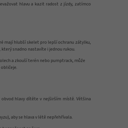
evažovat hlavu a kazit radost z jízdy, zatímco
eré mají hlubší skelet pro lepší ochranu zátylku,
 který snadno nastavíte i jednou rukou.
ch kolech a zkouší terén nebo pumptrack, může
 obličeje.
 obvod hlavy dítěte v nejširším místě. Většina
zu), aby se hlava v létě nepřehřívala.