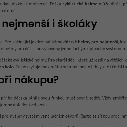
nikají nízkou hmotností. Těžká
cyklistická helma
může dítěti př
znatelná.
 nejmenší i školáky
. Pro začínající jezdce nabízíme
dětské helmy pro nejmenší
, kt
 Tyto helmy pro děti jsou vybaveny jednoduchým upínacím systémem,
a dětské cyklistické helmy. Pro starší děti, které už jezdí na větší
 na kolo
. Ta poskytuje maximální ochranu nejen lebky, ale i čelisti a
 při nákupu?
 přilba dětská plnila svou funkci, musí pevně sedět. Vždy změřte
jemné doladění velikosti.
í promyšlený systém ventilačních otvorů (často se síťkou proti hmy