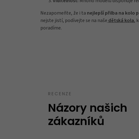
Viditelnost:
Mnoho modelů disponuje ref
Nezapomeňte, že i ta
nejlepší přilba na kolo
nejste jistí, podívejte se na naše
dětská kola
, 
poradíme.
Takový trochu jiný obchod, jak mají uve
speciality. Spíše kvalitnější zboží nebo zb
běžném obchodě neseženete.
Ověřený zákazník
12.10.2023
RECENZE
Názory našich
zákazníků