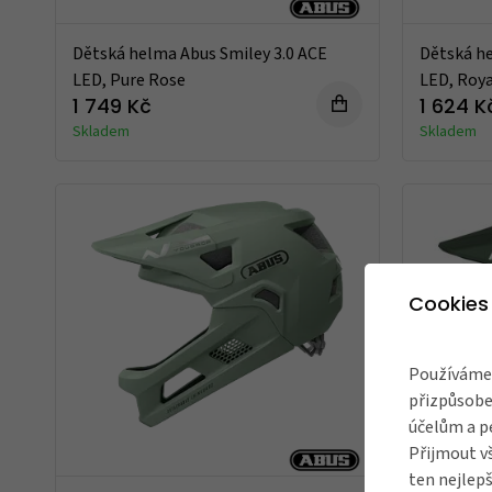
Dětská helma Abus Smiley 3.0 ACE
Dětská he
LED, Pure Rose
LED, Roya
1 749 Kč
1 624 K
Skladem
Skladem
Cookies
Používáme 
přizpůsobe
účelům a p
Přijmout v
ten nejlepš