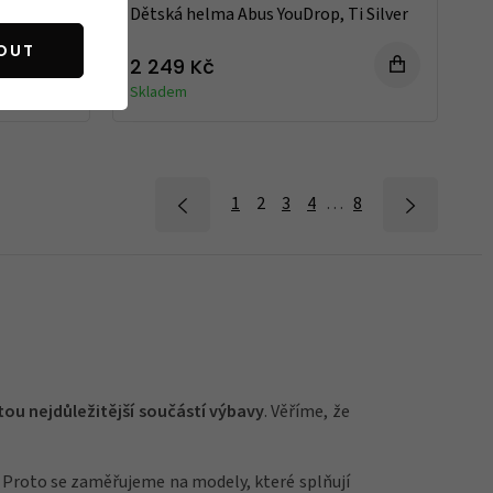
F, Velvet
Dětská helma Abus YouDrop, Ti Silver
OUT
2 249 Kč
Skladem
1
2
3
4
…
8
 tou nejdůležitější součástí výbavy
. Věříme, že
á. Proto se zaměřujeme na modely, které splňují