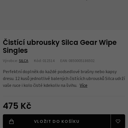
Čistící ubrousky Silca Gear Wipe
Singles
Výrobce:
SILCA
Kód: 012514
EAN: 0850005186502
Perfektní doplněk do každé podsedlové brašny nebo kapsy
dresu. 12 kusů jednotlivě balených čistících ubrousků Silca udrží
vaše ruce i kolo čisté kdekoliv na švihu.
Více
475 Kč
VLOŽIT DO KOŠÍKU