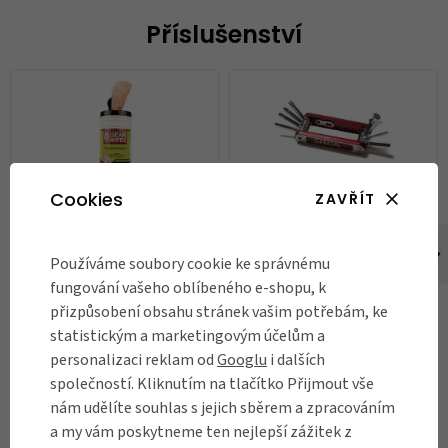
Příslušenství
Cookies
ZAVŘÍT
Čistící ubrousky na kolo Silca
Mini nářadí Silca Italian Army
Používáme soubory cookie ke správnému
Gear Wipes
Knife-Nove
fungování vašeho oblíbeného e-shopu, k
1 190 Kč
1 250 Kč
přizpůsobení obsahu stránek vašim potřebám, ke
Skladem
Skladem
statistickým a marketingovým účelům a
personalizaci reklam od
Googlu
i dalších
DO KOŠÍKU
DO KOŠÍKU
společností. Kliknutím na tlačítko Přijmout vše
nám udělíte souhlas s jejich sběrem a zpracováním
a my vám poskytneme ten nejlepší zážitek z