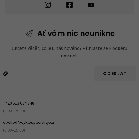
Ať vám nic
neunikne
Chcete vědět, co je u nás nového? Přihlaste se k odběru
novinek.
ODESLAT
+420 513 034 848
(8:00–15:00)
obchod@cyklospeciality.cz
(8:00–15:00)