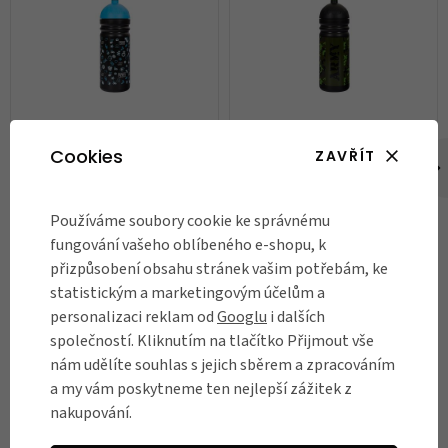
Cookies
ZAVŘÍT
Zdravá lahev 0,7 l, Scratch
Zdravá lahev 0,7 l, Army
Wars Gamerův životabudič
339 Kč
339 Kč
Používáme soubory cookie ke správnému
fungování vašeho oblíbeného e-shopu, k
Dodáváme do 7 dnů
Skladem
přizpůsobení obsahu stránek vašim potřebám, ke
DO KOŠÍKU
DO KOŠÍKU
statistickým a marketingovým účelům a
personalizaci reklam od
Googlu
i dalších
společností. Kliknutím na tlačítko Přijmout vše
nám udělíte souhlas s jejich sběrem a zpracováním
RECENZE
a my vám poskytneme ten nejlepší zážitek z
nakupování.
Názory našich zákazníků