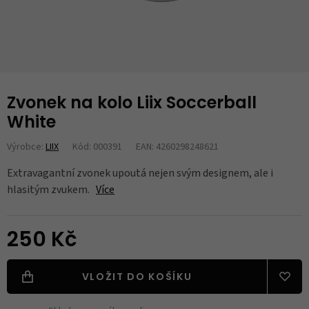
Zvonek na kolo Liix Soccerball
White
Výrobce:
LIIX
Kód: 000391
EAN: 4260298248621
Extravagantní zvonek upoutá nejen svým designem, ale i
hlasitým zvukem.
Více
250 Kč
VLOŽIT DO KOŠÍKU