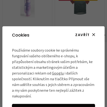
Cyklistická termo láhev
Dětské funkční tričko Rascal
Cookies
ZAVŘÍT
Specialized Purist Chromatek v
designu Ass Savers Detour
1 299 Kč
1 000 Kč
Cloud
Používáme soubory cookie ke správnému
Není skladem
Skladem
fungování vašeho oblíbeného e-shopu, k
přizpůsobení obsahu stránek vašim potřebám, ke
DO KOŠÍKU
statistickým a marketingovým účelům a
personalizaci reklam od
Googlu
i dalších
společností. Kliknutím na tlačítko Přijmout vše
nám udělíte souhlas s jejich sběrem a zpracováním
RECENZE
a my vám poskytneme ten nejlepší zážitek z
Názory našich zákazníků
nakupování.