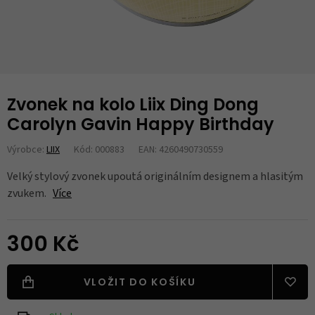
Zvonek na kolo Liix Ding Dong
Carolyn Gavin Happy Birthday
Výrobce:
LIIX
Kód: 000883
EAN: 4260490730559
Velký stylový zvonek upoutá originálním designem a hlasitým
zvukem.
Více
300 Kč
VLOŽIT DO KOŠÍKU