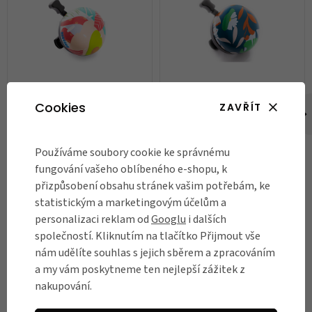
Zvonek na kolo Nutcase,
Zvonek na kolo Nutcase,
Cookies
ZAVŘÍT
California Roll
Tweet Me
250 Kč
250 Kč
Používáme soubory cookie ke správnému
fungování vašeho oblíbeného e-shopu, k
Skladem
Skladem
přizpůsobení obsahu stránek vašim potřebám, ke
DO KOŠÍKU
DO KOŠÍKU
statistickým a marketingovým účelům a
personalizaci reklam od
Googlu
i dalších
společností. Kliknutím na tlačítko Přijmout vše
nám udělíte souhlas s jejich sběrem a zpracováním
RECENZE
a my vám poskytneme ten nejlepší zážitek z
nakupování.
Názory našich zákazníků