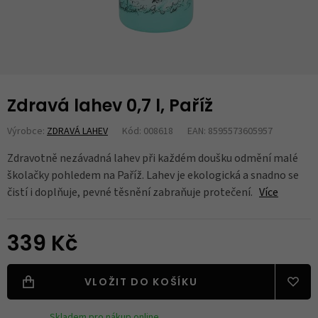
Zdravá lahev 0,7 l, Paříž
Výrobce:
ZDRAVÁ LAHEV
Kód: 008618
EAN: 8595573605957
Zdravotně nezávadná lahev při každém doušku odmění malé
školačky pohledem na Paříž. Lahev je ekologická a snadno se
čistí i doplňuje, pevné těsnění zabraňuje protečení.
Více
339 Kč
VLOŽIT DO KOŠÍKU
Skladem pro nákup online