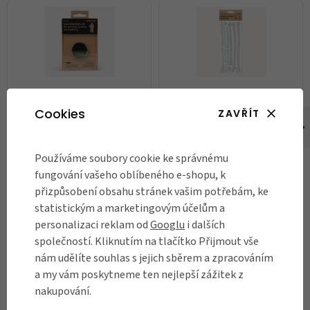
Cookies
ZAVŘÍT
Blikačka Bookman Eclipse
Reflexní samolepky na kolo
Bookman Bone
699 Kč
399 Kč
Používáme soubory cookie ke správnému
fungování vašeho oblíbeného e-shopu, k
Skladem
Skladem
přizpůsobení obsahu stránek vašim potřebám, ke
statistickým a marketingovým účelům a
DO KOŠÍKU
DO KOŠÍKU
personalizaci reklam od
Googlu
i dalších
společností. Kliknutím na tlačítko Přijmout vše
nám udělíte souhlas s jejich sběrem a zpracováním
a my vám poskytneme ten nejlepší zážitek z
RECENZE
nakupování.
Názory našich zákazníků