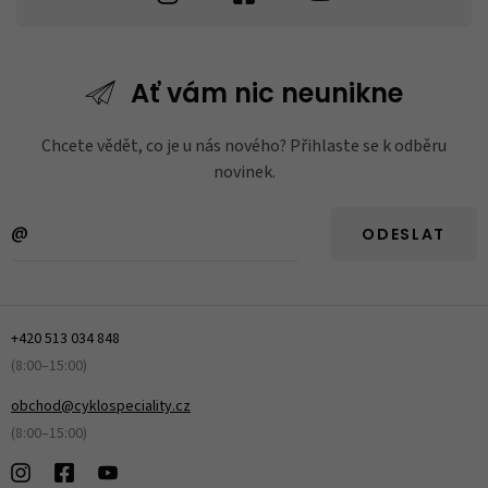
Ať vám nic
neunikne
Chcete vědět, co je u nás nového? Přihlaste se k odběru
novinek.
ODESLAT
+420 513 034 848
(8:00–15:00)
obchod@cyklospeciality.cz
(8:00–15:00)