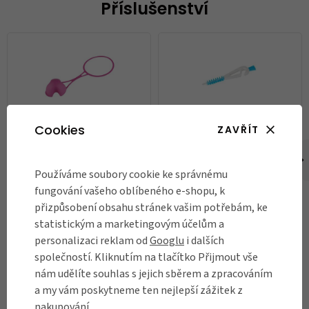
Příslušenství
Cookies
ZAVŘÍT
Krytka na Zdravou lahev
Kartáček na čištění Zdravé
Floppy
lahve
Používáme soubory cookie ke správnému
65 Kč
159 Kč
fungování vašeho oblíbeného e-shopu, k
přizpůsobení obsahu stránek vašim potřebám, ke
Skladem
Skladem
statistickým a marketingovým účelům a
personalizaci reklam od
Googlu
i dalších
DO KOŠÍKU
DO KOŠÍKU
společností. Kliknutím na tlačítko Přijmout vše
nám udělíte souhlas s jejich sběrem a zpracováním
a my vám poskytneme ten nejlepší zážitek z
nakupování.
RECENZE