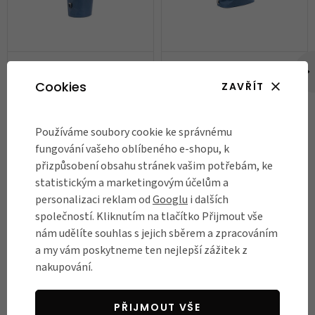
Brašna Brompton Borough
Brašna Brompton Borough
Waterproof Roll Top Rack Bag
Waterproof Roll Top Bag Small
Cookies
ZAVŘÍT
G Line
G Line
2 800 Kč
3 900 Kč
3 000 Kč
Skladem
Skladem
Používáme soubory cookie ke správnému
fungování vašeho oblíbeného e-shopu, k
DO KOŠÍKU
DO KOŠÍKU
přizpůsobení obsahu stránek vašim potřebám, ke
statistickým a marketingovým účelům a
personalizaci reklam od
Googlu
i dalších
společností. Kliknutím na tlačítko Přijmout vše
RECENZE
nám udělíte souhlas s jejich sběrem a zpracováním
Názory našich zákazníků
a my vám poskytneme ten nejlepší zážitek z
nakupování.
Byla jsem nadšená z přístupu a znalostí
N
PŘIJMOUT VŠE