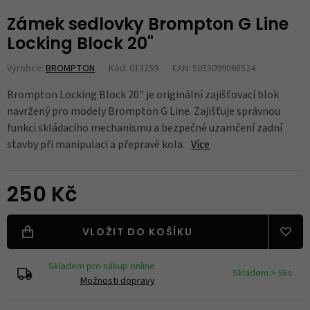
Zámek sedlovky Brompton G Line
Locking Block 20"
Výrobce:
BROMPTON
Kód: 013259
EAN: 5053099068524
Brompton Locking Block 20" je originální zajišťovací blok
navržený pro modely Brompton G Line. Zajišťuje správnou
funkci skládacího mechanismu a bezpečné uzamčení zadní
stavby při manipulaci a přepravě kola.
Více
250 Kč
VLOŽIT DO KOŠÍKU
Skladem pro nákup online
Skladem > 5ks
Možnosti dopravy