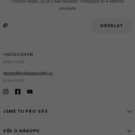
Chcete vědět, co je u nás nového? Přihlaste se k odběru
novinek.
ODESLAT
+420 513 034 848
(8:00–15:00)
obchod@cyklospeciality.cz
(8:00–15:00)
JSME TU PRO VÁS
VŠE O NÁKUPU