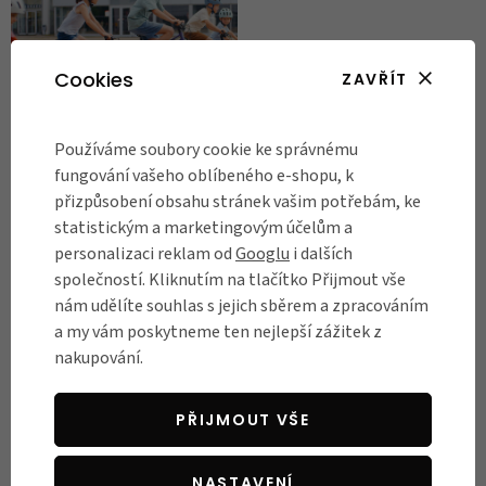
Cookies
ZAVŘÍT
Používáme soubory cookie ke správnému
PRO DĚTI
fungování vašeho oblíbeného e-shopu, k
Dětská kola FÍHA
přizpůsobení obsahu stránek vašim potřebám, ke
proměňují jízdu v
statistickým a marketingovým účelům a
superhrdinský příběh
personalizaci reklam od
Googlu
i dalších
Dětská kola FÍHA propojují
společností. Kliknutím na tlačítko Přijmout vše
techniku s prostředím, které
nám udělíte souhlas s jejich sběrem a zpracováním
děti přirozeně přitahuje.
a my vám poskytneme ten nejlepší zážitek z
Komiksový svět dává malým
nakupování.
jezdcům důvod nasednout a
jet, zatímco nízká hmotnost,
PŘIJMOUT VŠE
správná geometrie a
ergonomie rozhodují o tom,
NASTAVENÍ