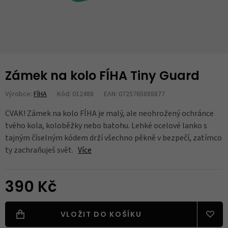
Zámek na kolo FÍHA Tiny Guard
Výrobce:
FÍHA
Kód: 012488
EAN: 0725765888877
CVAK! Zámek na kolo FÍHA je malý, ale neohrožený ochránce
tvého kola, koloběžky nebo batohu. Lehké ocelové lanko s
tajným číselným kódem drží všechno pěkně v bezpečí, zatímco
ty zachraňuješ svět.
Více
390 Kč
VLOŽIT DO KOŠÍKU