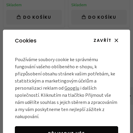
Skladem
Skladem
DO KOŠÍKU
DO KOŠÍKU
Články k produktu
Cookies
ZAVŘÍT
Používáme soubory cookie ke správnému
fungování vašeho oblíbeného e-shopu, k
přizpůsobení obsahu stránek vašim potřebám, ke
statistickým a marketingovým účelům a
personalizaci reklam od
Googlu
i dalších
společností. Kliknutím na tlačítko Přijmout vše
nám udělíte souhlas s jejich sběrem a zpracováním
DO MĚSTA
DO MĚSTA
a my vám poskytneme ten nejlepší zážitek z
Jak vybrat zámek na
6 tipů na účinnou
nakupování.
kolo?
ochranu kola před
krádeží
Ochránit svého parťáka na