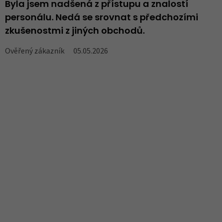
Byla jsem nadšená z přístupu a znalostí
N
personálu. Nedá se srovnat s předchozími
..
zkušenostmi z jiných obchodů.
V
Ověřený zákazník
05.05.2026