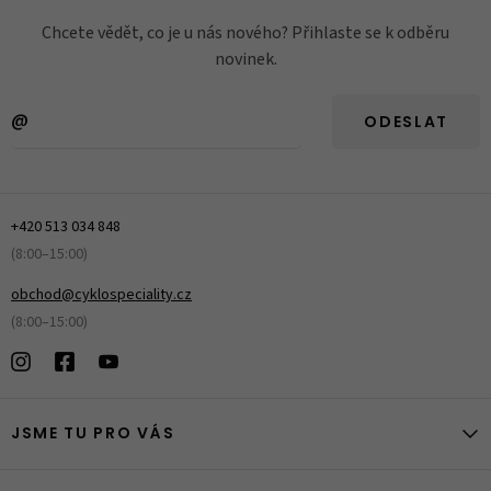
Chcete vědět, co je u nás nového? Přihlaste se k odběru
novinek.
ODESLAT
+420 513 034 848
(8:00–15:00)
obchod@cyklospeciality.cz
(8:00–15:00)
JSME TU PRO VÁS