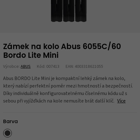
Zámek na kolo Abus 6055C/60
Bordo Lite Mini
Výrobce:
ABUS
Kód: 007413
EAN: 4003318621055
Abus BORDO Lite Mini je kompaktní lehký zámek na kolo,
který nabízí perfektní poměr mezi hmotností a bezpečností.
Díky individuálně konfigurovatelnému číselnému kódu už s
sebou při vyjížďkách na kole nemusíte brát další klíč.
Více
Barva