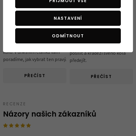
dvou kolech před všetečnýma
PŘIJMOUT VŠE
Průměrné ceny kola a rostoucí
rukama zlodějů není tak
zájem Čechů o cyklistiku jsou
snadné, jak se může zdát –
jasnými důvody rostoucího
NASTAVENÍ
zvlášť pokud vás stál nejednu
počtu odcizení jízdních kol. V
výplatu. Jednou z mála
tomto článku vám přinášíme
ODMÍTNOUT
spolehlivých možností je
několik užitečných tipů, jak
správně zvolený zámek na
můžete zabezpečení kola
kolo. V dnešním článku vám
posílit a krádeži svého kola
poradíme, jak vybrat ten pravý.
předejít.
PŘEČÍST
PŘEČÍST
RECENZE
Názory našich zákazníků