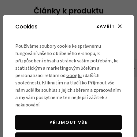
Články k produktu
Cookies
ZAVŘÍT
Používáme soubory cookie ke správnému
fungování vašeho oblíbeného e-shopu, k
přizpůsobení obsahu stránek vašim potřebám, ke
statistickým a marketingovým účelům a
DO MĚSTA
DO MĚSTA
personalizaci reklam od
Googlu
i dalších
společností. Kliknutím na tlačítko Přijmout vše
Jak vybrat zámek na
6 tipů na účinnou
nám udělíte souhlas s jejich sběrem a zpracováním
kolo?
ochranu kola před
a my vám poskytneme ten nejlepší zážitek z
krádeží
Ochránit svého parťáka na
nakupování.
dvou kolech před všetečnýma
Průměrné ceny kola a rostoucí
rukama zlodějů není tak
zájem Čechů o cyklistiku jsou
snadné, jak se může zdát –
jasnými důvody rostoucího
PŘIJMOUT VŠE
zvlášť pokud vás stál nejednu
počtu odcizení jízdních kol. V