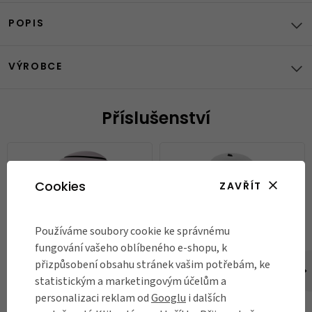
POPIS
VÝROBCE
Příslušenství
Cookies
ZAVŘÍT
Používáme soubory cookie ke správnému
fungování vašeho oblíbeného e-shopu, k
přizpůsobení obsahu stránek vašim potřebám, ke
Skládací helma Closca Loop,
Helma Fox Flight Sport,
Himalaya
white/black
statistickým a marketingovým účelům a
personalizaci reklam od
Googlu
i dalších
2 290 Kč
590 Kč