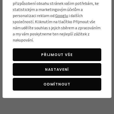
přizpůsobení obsahu stránek vašim potřebám, ke
personálu. Nedá se srovnat s předchozími
..
statistickým a marketingovým účelům a
zkušenostmi z jiných obchodů.
V
personalizaci reklam od
Googlu
i dalších
Ověřený zákazník
05.05.2026
společností. Kliknutím na tlačítko Přijmout vše
nám udělíte souhlas s jejich sběrem a zpracováním
a my vám poskytneme ten nejlepší zážitek z
nakupování.
PŘIJMOUT VŠE
NASTAVENÍ
ODMÍTNOUT