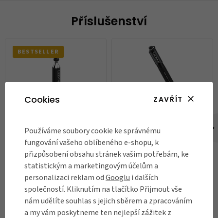
Příslušenství
BESTSELLER
Cookies
ZAVŘÍT
CO2 pumpička Lezyne Control
Mini pumpa Lezyne Pump Hand
Používáme soubory cookie ke správnému
Drive CO2, Blue Gloss
Grip Drive HV-S, Black
fungování vašeho oblíbeného e-shopu, k
739 Kč
940 Kč
přizpůsobení obsahu stránek vašim potřebám, ke
statistickým a marketingovým účelům a
Skladem
Není skladem
personalizaci reklam od
Googlu
i dalších
DO KOŠÍKU
společností. Kliknutím na tlačítko Přijmout vše
nám udělíte souhlas s jejich sběrem a zpracováním
a my vám poskytneme ten nejlepší zážitek z