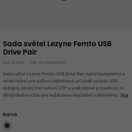
Sada světel Lezyne Femto USB
Drive Pair
Kód: 013020
EAN: 4712806003067
Sada světel Lezyne Femto USB Drive Pair nabízí kompaktní a
lehké řešení pro zvýšení viditelnosti při jízdě na kole. USB
dobíjení, široký úhel svícení 270° a voděodolné provedení z ní
dělají ideální volbu pro každodenní dojíždění i cyklovýlety.
Více
Barva