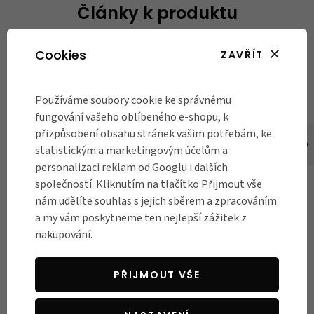
Články k produktu
Cookies
ZAVŘÍT
Používáme soubory cookie ke správnému
fungování vašeho oblíbeného e-shopu, k
přizpůsobení obsahu stránek vašim potřebám, ke
statistickým a marketingovým účelům a
DO MĚSTA
DO MĚSTA
personalizaci reklam od
Googlu
i dalších
Jak vybrat zámek na
6 tipů na účinnou
společností. Kliknutím na tlačítko Přijmout vše
kolo?
ochranu kola před
nám udělíte souhlas s jejich sběrem a zpracováním
krádeží
a my vám poskytneme ten nejlepší zážitek z
Ochránit svého parťáka na
nakupování.
dvou kolech před všetečnýma
Průměrné ceny kola a rostoucí
rukama zlodějů není tak
zájem Čechů o cyklistiku jsou
snadné, jak se může zdát –
jasnými důvody rostoucího
PŘIJMOUT VŠE
zvlášť pokud vás stál nejednu
počtu odcizení jízdních kol. V
výplatu. Jednou z mála
tomto článku vám přinášíme