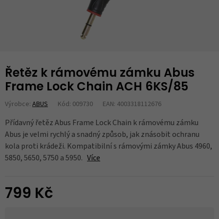
Řetěz k rámovému zámku Abus
Frame Lock Chain ACH 6KS/85
Výrobce:
ABUS
Kód: 009730
EAN: 4003318112676
Přídavný řetěz Abus Frame Lock Chain k rámovému zámku
Abus je velmi rychlý a snadný způsob, jak znásobit ochranu
kola proti krádeži. Kompatibilní s rámovými zámky Abus 4960,
5850, 5650, 5750 a 5950.
Více
799 Kč