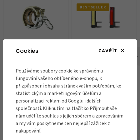
BESTSELLER
Cookies
ZAVŘÍT
Zvonek Knog Oi Luxe Small,
Set blikaček Knog Plus
mosaz
Twinpack
899 Kč
899 Kč
Používáme soubory cookie ke správnému
fungování vašeho oblíbeného e-shopu, k
Skladem
Skladem
přizpůsobení obsahu stránek vašim potřebám, ke
statistickým a marketingovým účelům a
DO KOŠÍKU
DO KOŠÍKU
personalizaci reklam od
Googlu
i dalších
společností. Kliknutím na tlačítko Přijmout vše
nám udělíte souhlas s jejich sběrem a zpracováním
a my vám poskytneme ten nejlepší zážitek z
RECENZE
nakupování.
Názory našich zákazníků