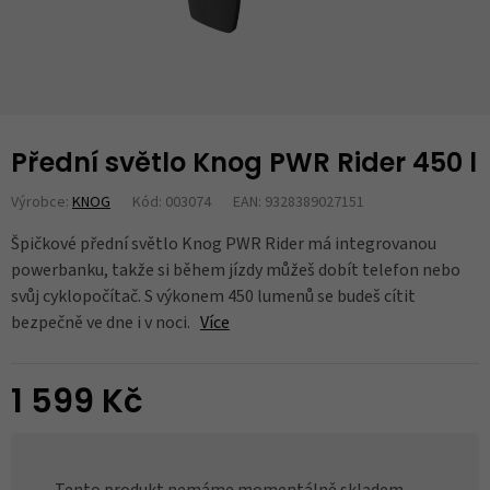
Přední světlo Knog PWR Rider 450 l
Výrobce:
KNOG
Kód: 003074
EAN: 9328389027151
Špičkové přední světlo Knog PWR Rider má integrovanou
powerbanku, takže si během jízdy můžeš dobít telefon nebo
svůj cyklopočítač. S výkonem 450 lumenů se budeš cítit
bezpečně ve dne i v noci.
Více
1 599 Kč