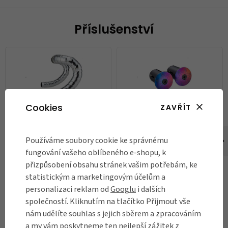
Příslušenství
Cookies
ZAVŘÍT
Omotávka na řídítka Supacaz
Záslepky řídítek Supacaz Star
Používáme soubory cookie ke správnému
Prizmatik T1000
Plugz
fungování vašeho oblíbeného e-shopu, k
1 039 Kč
390 Kč
přizpůsobení obsahu stránek vašim potřebám, ke
statistickým a marketingovým účelům a
Skladem
Není skladem
personalizaci reklam od
Googlu
i dalších
společností. Kliknutím na tlačítko Přijmout vše
DO KOŠÍKU
nám udělíte souhlas s jejich sběrem a zpracováním
a my vám poskytneme ten nejlepší zážitek z