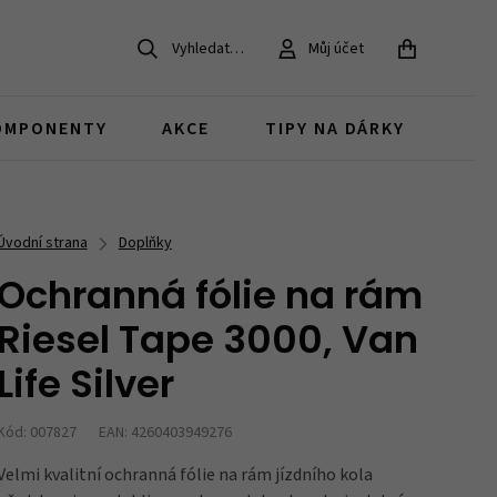
Vyhledat…
Můj účet
ZAVŘÍT
OMPONENTY
AKCE
TIPY NA DÁRKY
Dětská kola 20
Pro MTB bajkery
Gravel kola
Koloběžky pro děti
MTB
Chrániče na kolo
Brzdy
Doplňky v akci
Úvodní strana
Doplňky
děti 6 - 9 let
dárky pro MTB cyklisty
Ochranná fólie na rám
Juniorská kola
Bestsellery
Riesel Tape 3000, Van
Zvonky
Duše, pláště a ventilky
Brašny v akci
děti nad 12 let
co si oblíbili naši zákazníci
Life Silver
Kód: 007827
EAN: 4260403949276
Díly pro dětská kola
Zámky
náhradní díly a součástky
Velmi kvalitní ochranná fólie na rám jízdního kola