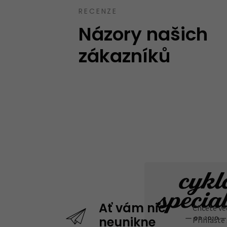
Ověřený zákazník
12.10.2023
RECENZE
Názory našich
zákazníků
Chcete vě
Ať vám nic
Přihlaste
neunikne