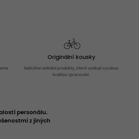
Originální kousky
neme
Nabízíme unikátní produkty, které vynikají vysokou
kvalitou zpracování.
alostí personálu.
Neformální přátelský přístup
šenostmi z jiných
Vladimír
20.04.2026