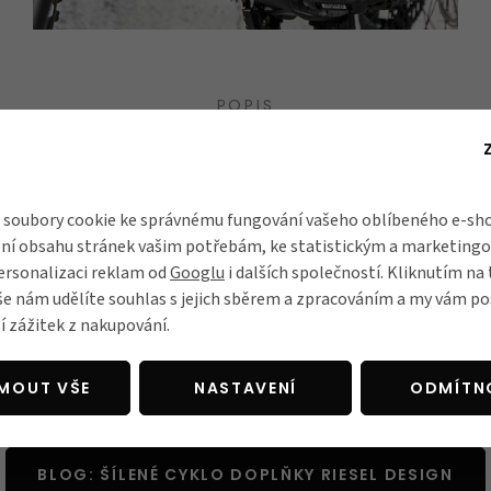
POPIS
na rám Riesel Tape 3000,
soubory cookie ke správnému fungování vašeho oblíbeného e-sho
i kvalitní samolepící fólie určená pro
ochranu rámu vašeho jízdn
ní obsahu stránek vašim potřebám, ke statistickým a marketing
ou trubku, horní rámovou trubku a zadní část sedlové trubky 
ersonalizaci reklam od
Googlu
i dalších společností. Kliknutím na 
lii
můžete ještě začerstva přemístit
, pokud se vám ji nepovedl
še nám udělíte souhlas s jejich sběrem a zpracováním a my vám 
í zážitek z nakupování.
o výrobce Riesel Design si své kolo nejen vyladíte, ale posk
 stylových doplňků v designu, který vás nejvíce vystihuje. Výběr je či
JMOUT VŠE
NASTAVENÍ
ODMÍTN
BLOG: ŠÍLENÉ CYKLO DOPLŇKY RIESEL DESIGN