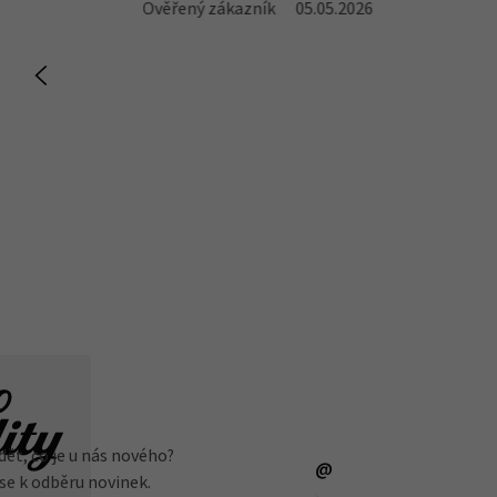
Ověřený zákazník
05.05.2026
dět, co je u nás nového?
 se k odběru novinek.