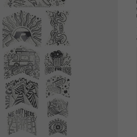
Tachometry
Košíky na láhve
Dětské sedačky a tažná lana
Péče o tělo
Literatura