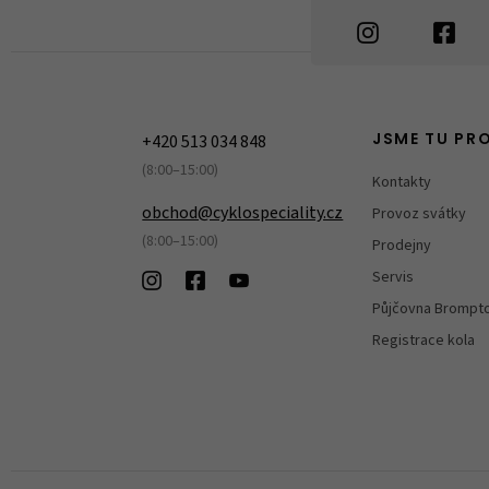
+420 513 034 848
JSME TU PR
(8:00–15:00)
Kontakty
obchod@cyklospeciality.cz
Provoz svátky
(8:00–15:00)
Prodejny
Servis
Půjčovna Brompt
Registrace kola