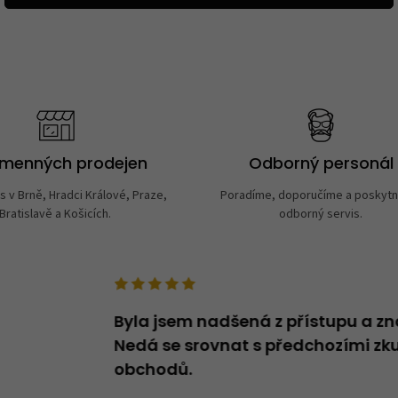
amenných prodejen
Odborný personál
s v Brně, Hradci Králové, Praze,
Poradíme, doporučíme a poskyt
Bratislavě a Košicích.
odborný servis.
deno v názvu -
Byla jsem nadšená z přístupu a zn
oží, které v
Nedá se srovnat s předchozími zku
obchodů.