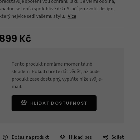
představuje spolehlivou ochranu laku. Je velmi odolná,
snadno se lepí a spolehlivě drží. Stačí jen zvolit design,
který nejvíce sedí vašemu stylu.
Více
Blatníky
899 Kč
Nářadí
Tento produkt nemáme momentálně
skladem. Pokud chcete dát vědět, až bude
Držáky na kola
produkt zase dostupný, vyplňte níže svůj e-
mail.
HLÍDAT DOSTUPNOST
Zrcátka
Dotaz na produkt
Hlídací pes
Sdílet