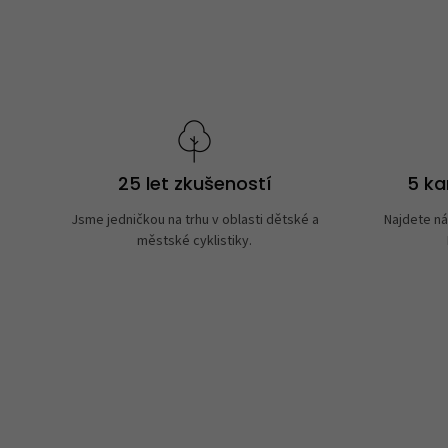
25 let zkušeností
5 k
Jsme jedničkou na trhu v oblasti dětské a
Najdete ná
městské cyklistiky.
Takový trochu jiný obchod, jak mají uve
speciality. Spíše kvalitnější zboží nebo zb
běžném obchodě neseženete.