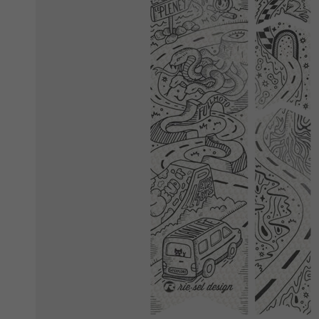
Ochranné fólie
Láhve a bidony
Péče o kolo
Stojánky
Vouchery