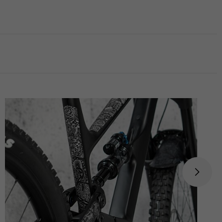
Dodáváme do 7 dnů
Koupit