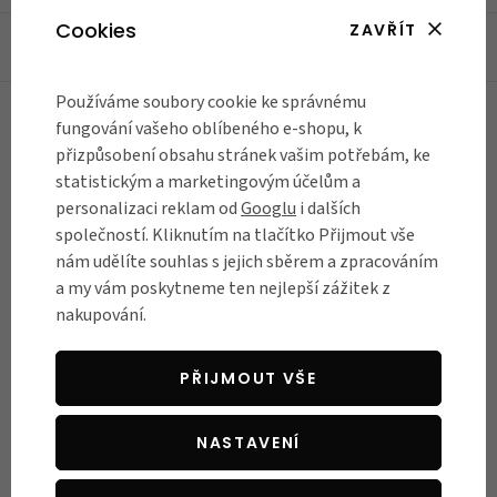
Cookies
ZAVŘÍT
VÝROBCE
Používáme soubory cookie ke správnému
fungování vašeho oblíbeného e-shopu, k
RECENZE
přizpůsobení obsahu stránek vašim potřebám, ke
Názory našich zákazníků
statistickým a marketingovým účelům a
personalizaci reklam od
Googlu
i dalších
společností. Kliknutím na tlačítko Přijmout vše
nám udělíte souhlas s jejich sběrem a zpracováním
Byla jsem nadšená z přístupu a znalostí
N
a my vám poskytneme ten nejlepší zážitek z
personálu. Nedá se srovnat s předchozími
..
nakupování.
zkušenostmi z jiných obchodů.
V
Ověřený zákazník
05.05.2026
PŘIJMOUT VŠE
NASTAVENÍ