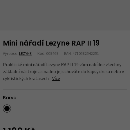
Mini nářadí Lezyne RAP II 19
Výrobce:
LEZYNE
Kód: 009469
EAN: 4710582542251
Praktické mini nářadí Lezyne RAP II 19 vám nabídne všechny
základní nástroje a snadno jej schováte do kapsy dresu nebo v
cyklistických kraťasech.
Více
Barva