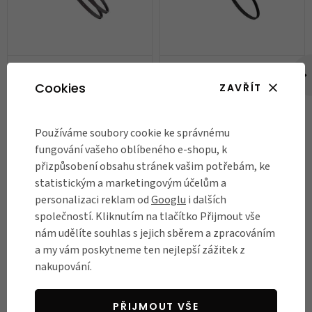
Zámek na kolo Hiplok Z lok, 2
Zámek na kolo Hiplok Z lok
ks
Cookies
ZAVŘÍT
539 Kč
299 Kč
Skladem
Skladem
Používáme soubory cookie ke správnému
fungování vašeho oblíbeného e-shopu, k
DO KOŠÍKU
DO KOŠÍKU
přizpůsobení obsahu stránek vašim potřebám, ke
statistickým a marketingovým účelům a
personalizaci reklam od
Googlu
i dalších
společností. Kliknutím na tlačítko Přijmout vše
RECENZE
nám udělíte souhlas s jejich sběrem a zpracováním
Názory našich zákazníků
a my vám poskytneme ten nejlepší zážitek z
nakupování.
Byla jsem nadšená z přístupu a znalostí
N
PŘIJMOUT VŠE