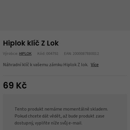
Hiplok klíč Z Lok
Výrobce:
HIPLOK
Kód: 004792
EAN: 2000087880012
Náhradní klíč k vašemu zámku Hiplok Z lok.
Více
69 Kč
Tento produkt nemáme momentálně skladem.
Pokud chcete dát vědět, až bude produkt zase
dostupný, vyplňte níže svůj e-mail.