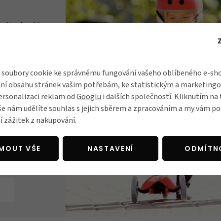
i a kvality.
ch vývojářů,
 mnohaleté
ačky, která je
sokou kvalitu,
soubory cookie ke správnému fungování vašeho oblíbeného e-sho
bídka zahrnuje
ní obsahu stránek vašim potřebám, ke statistickým a marketing
kládací, až po
ersonalizaci reklam od
Googlu
i dalších společností. Kliknutím na 
jsou sázkou na
še nám udělíte souhlas s jejich sběrem a zpracováním a my vám 
í zážitek z nakupování.
JMOUT VŠE
NASTAVENÍ
ODMÍTN