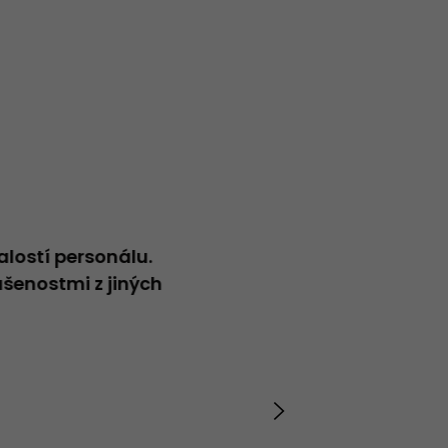
alostí personálu.
Neformální přátelský přístup
šenostmi z jiných
Vladimír
20.04.2026