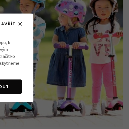
ZAVŘÍT
pu, k
ovým
tlačítko
poskytneme
OUT