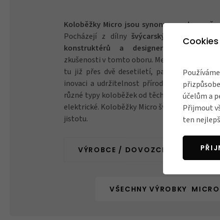
Koloběžky Micro jsou synonymem bezpečnost
Pocházejí z dílny
švýcarských a německý
Cookies
konstruktérů a designerů,
kteří mají
zkušenosti v tomto oboru. Mezi hlavní pilíře zn
tu již přes dvě desetiletí, patří důraz na vy
Používáme 
inovaci a udržitelnost přírodních zdrojů. Na
přizpůsobe
různé typy koloběžek od těch dětských, přes s
účelům a p
elektrické. Koloběžky Micro švýcarské kvality 
Přijmout v
jistotu.
ten nejlepš
PŘI
VÝROBCE / DOVOZCE
VŠECHNY VÝROBKY MICRO