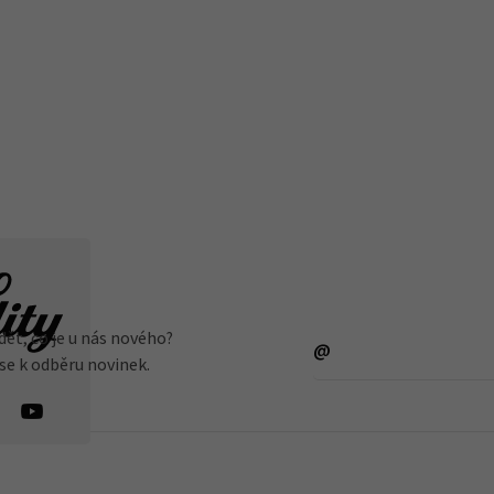
dět, co je u nás nového?
 se k odběru novinek.