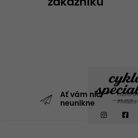
zákazníků
Chcete vě
Ať vám nic
Přihlaste
neunikne