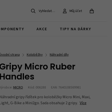
Vyhledat…
Můj účet
ZAVŘÍT
OMPONENTY
AKCE
TIPY NA DÁRKY
Dětská kola 20
Pro MTB bajkery
Gravel kola
Koloběžky pro děti
MTB
Chrániče na kolo
Brzdy
Doplňky v akci
Úvodní strana
Koloběžky
Náhradní díly
děti 6 - 9 let
dárky pro MTB cyklisty
Gripy Micro Ruber
Juniorská kola
Bestsellery
Handles
Zvonky
Duše, pláště a ventilky
Brašny v akci
děti nad 12 let
co si oblíbili naši zákazníci
Výrobce:
MICRO
Kód: 006288
EAN: 7640108569981
Náhradní gripy řídítek pro koloběžky Micro Mini, Maxi,
Díly pro dětská kola
Zámky
Light, G-Bike a Mini2go. Sada obsahuje 2 gripy.
Více
náhradní díly a součástky