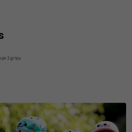
s
je 2 gripy.