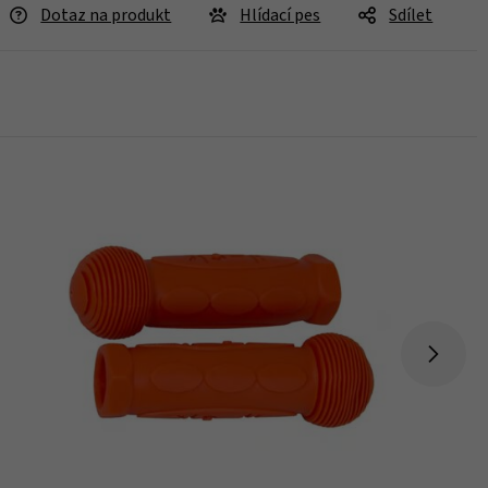
Dotaz na produkt
Hlídací pes
Sdílet
Skladem 4 ks
Koupit