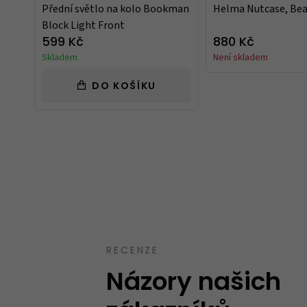
Přední světlo na kolo Bookman
Helma Nutcase, Be
Block Light Front
599 Kč
880 Kč
Skladem
Není skladem
DO KOŠÍKU
Takový trochu jiný obchod, jak mají uve
speciality. Spíše kvalitnější zboží nebo zb
běžném obchodě neseženete.
Ověřený zákazník
12.10.2023
RECENZE
Názory našich