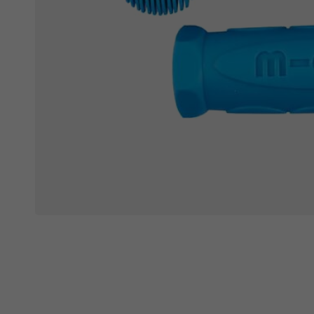
Ochranné fólie
Láhve a bidony
Péče o kolo
Stojánky
Vouchery