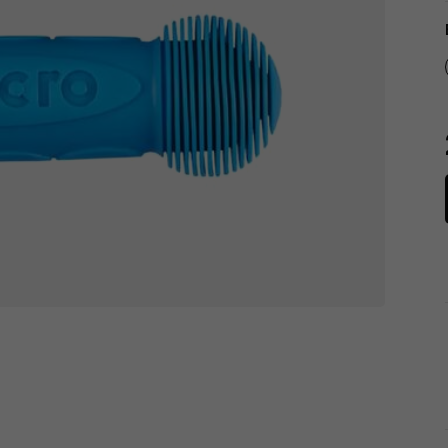
Tachometry
Košíky na láhve
Dětské sedačky a tažná lana
Péče o tělo
Literatura