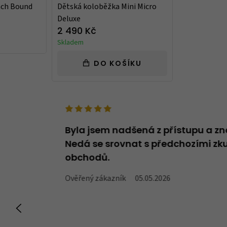
ach Bound
Dětská koloběžka Mini Micro
Deluxe
2 490 Kč
Skladem
DO KOŠÍKU
deno v názvu -
Byla jsem nadšená z přístupu a zn
oží, které v
Nedá se srovnat s předchozími zku
obchodů.
Ověřený zákazník
05.05.2026