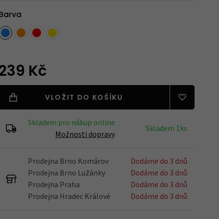
Barva
Blatníky
239 Kč
Nářadí
VLOŽIT DO KOŠÍKU
Držáky na kola
Skladem pro nákup online
Skladem 1ks
Možnosti dopravy
Prodejna Brno Komárov
Dodáme do 3 dnů
Zrcátka
Prodejna Brno Lužánky
Dodáme do 3 dnů
Prodejna Praha
Dodáme do 3 dnů
Prodejna Hradec Králové
Dodáme do 3 dnů