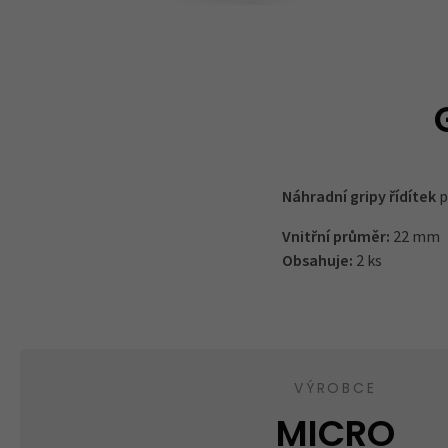
Náhradní gripy řídítek
p
Vnitřní průměr:
22 mm
Obsahuje:
2 ks
VÝROBCE
MICRO