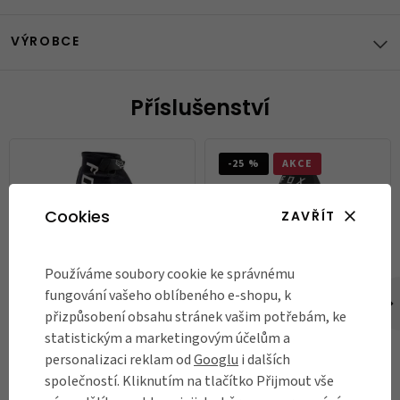
VÝROBCE
Příslušenství
-25 %
AKCE
Cookies
ZAVŘÍT
Používáme soubory cookie ke správnému
fungování vašeho oblíbeného e-shopu, k
Rukavice Fox Ranger gel short
Rukavice Fox Ranger černé
černé
přizpůsobení obsahu stránek vašim potřebám, ke
statistickým a marketingovým účelům a
799 Kč
599 Kč
799 Kč
personalizaci reklam od
Googlu
i dalších
Skladem
Skladem
společností. Kliknutím na tlačítko Přijmout vše