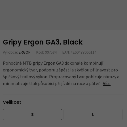
Gripy Ergon GA3, Black
Výrobce:
ERGON
Kód: 007584
EAN: 4260477066114
Pohodlné MTB gripy Ergon GA3 dokonale kombinují
ergonomický tvar, podporu zápěstí a skvělou přilnavost pro
špičkový trailový výkon. Propracovaný tvar pohlcuje nárazy a
minimalizuje tlak působící při jízdě na ruce a páteř.
Více
Velikost
S
L