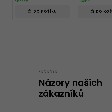
Skladem
Skladem
DO KOŠÍKU
DO KOŠ
Takový trochu jiný obchod, jak mají uve
speciality. Spíše kvalitnější zboží nebo zb
běžném obchodě neseženete.
Ověřený zákazník
12.10.2023
RECENZE
Názory našich
zákazníků