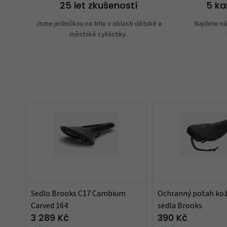
25 let zkušeností
5 k
Jsme jedničkou na trhu v oblasti dětské a
Najdete ná
městské cyklistiky.
Sedlo Brooks C17 Cambium
Ochranný potah ko
Carved 164
sedla Brooks
3 289 Kč
390 Kč