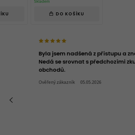
Skladem
ÍKU
DO KOŠÍKU
deno v názvu -
Byla jsem nadšená z přístupu a zn
oží, které v
Nedá se srovnat s předchozími zku
obchodů.
Ověřený zákazník
05.05.2026