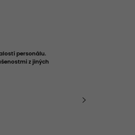
alostí personálu.
Neformální přátelský přístup
šenostmi z jiných
Vladimír
20.04.2026