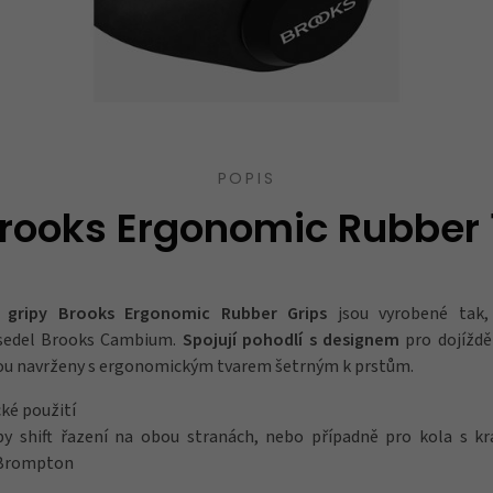
POPIS
Brooks Ergonomic Rubber 
 gripy Brooks Ergonomic Rubber Grips
jsou vyrobené tak,
sedel Brooks Cambium.
Spojují pohodlí s designem
pro dojíždě
jsou navrženy s ergonomickým tvarem šetrným k prstům.
cké použití
y shift řazení na obou stranách, nebo případně pro kola s k
o Brompton