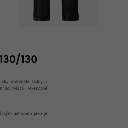
130/130
 aby dokonale ladily s
ní do města i víkendové
rátkým úchopem jako je