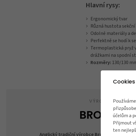
Hlavní rysy:
Ergonomický tvar
Různá hustota sekční
Odolné materiály a de
Perfektně se hodí k 
Termoplastická pryž 
drážkami na spodní s
Rozměry:
130/130 m
Cookies
Používáme 
VÝROBCE
přizpůsobe
BROOKS
účelům a p
Přijmout v
ten nejlepš
Anglický tradiční výrobce Brooks
zosobňuje to