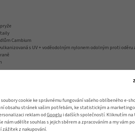
 pryže
taily
sedlům Cambium
vulkanizovaná s UV + voděodolným nylonem odolným proti oděru
traně
m
soubory cookie ke správnému fungování vašeho oblíbeného e-sho
ní obsahu stránek vašim potřebám, ke statistickým a marketing
ersonalizaci reklam od
Googlu
i dalších společností. Kliknutím na 
še nám udělíte souhlas s jejich sběrem a zpracováním a my vám 
í zážitek z nakupování.
 nejlepší z