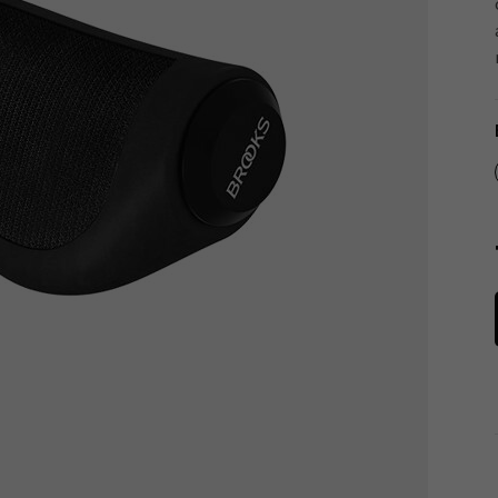
Tachometry
Košíky na láhve
Dětské sedačky a tažná lana
Péče o tělo
Literatura