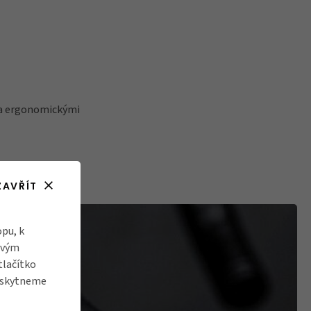
 a ergonomickými
ZAVŘÍT
pu, k
ovým
tlačítko
poskytneme