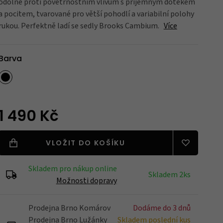
odolné proti povětrnostním vlivům s příjemným dotekem
a pocitem, tvarované pro větší pohodlí a variabilní polohy
rukou. Perfektně ladí se sedly Brooks Cambium.
Více
Blatníky
Barva
Nářadí
1 490 Kč
Držáky na kola
VLOŽIT DO KOŠÍKU
Skladem pro nákup online
Zrcátka
Skladem 2ks
Možnosti dopravy
Prodejna Brno Komárov
Dodáme do 3 dnů
Prodejna Brno Lužánky
Skladem poslední kus