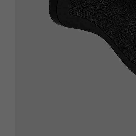
Ochranné fólie
Láhve a bidony
Péče o kolo
Stojánky
Vouchery