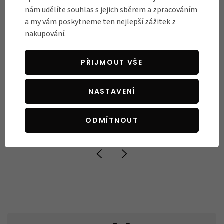
nám udělíte souhlas s jejich sběrem a zpracováním
a my vám poskytneme ten nejlepší zážitek z
nakupování.
PŘIJMOUT VŠE
NASTAVENÍ
ODMÍTNOUT