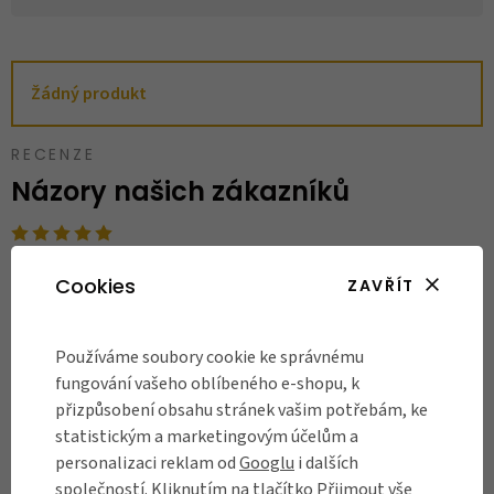
Žádný produkt
RECENZE
Názory našich zákazníků
Byla jsem nadšená z přístupu a znalostí
N
Cookies
ZAVŘÍT
personálu. Nedá se srovnat s předchozími
..
zkušenostmi z jiných obchodů.
V
Používáme soubory cookie ke správnému
fungování vašeho oblíbeného e-shopu, k
Ověřený zákazník
05.05.2026
přizpůsobení obsahu stránek vašim potřebám, ke
statistickým a marketingovým účelům a
personalizaci reklam od
Googlu
i dalších
společností. Kliknutím na tlačítko Přijmout vše