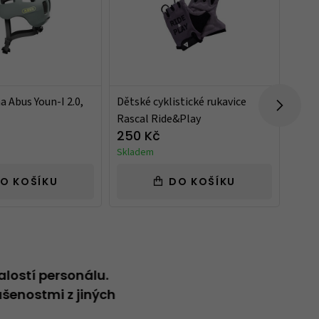
 Abus Youn-I 2.0,
Dětské cyklistické rukavice
Svít
Rascal Ride&Play
250 Kč
499
Skladem
Skla
O KOŠÍKU
DO KOŠÍKU
alostí personálu.
Neformální přátelský přístup
šenostmi z jiných
Vladimír
20.04.2026