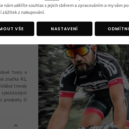
2-1:2022, ISO 12312-3:2022
še nám udělíte souhlas s jejich sběrem a zpracováním a my vám 
í zážitek z nakupování.
JMOUT VŠE
NASTAVENÍ
ODMÍTN
ndové tvary a
ká značka R2,
. Udává trendy
cyklistických
i produkty či