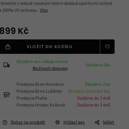
rámeček s ledově modrým sklem dodává sportovní vzhled
a 100% UV ochranu.
Více
Blatníky
899 Kč
Nářadí
VLOŽIT DO KOŠÍKU
Skladem pro nákup online
Skladem 5ks
Možnosti dopravy
Držáky na kola
Prodejna Brno Komárov
Skladem 2 ks
Prodejna Brno Lužánky
Skladem poslední kus
Prodejna Praha
Dodáme do 3 dnů
Zrcátka
Prodejna Hradec Králové
Dodáme do 3 dnů
Dotaz na produkt
Hlídací pes
Sdílet