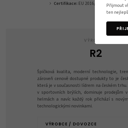
Certifikace:
EU 2016/425, EN ISO 1231
Přijmout v
ten nejlepš
PŘI
VÝROBCE
R2
Špičková kvalita, moderní technologie, tre
zároveň cenově dostupné produkty to je čes
která je v současnosti lídrem na českém trhu
v sportovních brýlích, dominuje prodejům v 
helmách a navíc každý rok přichází s novým
technologickými novinkami.
VÝROBCE / DOVOZCE