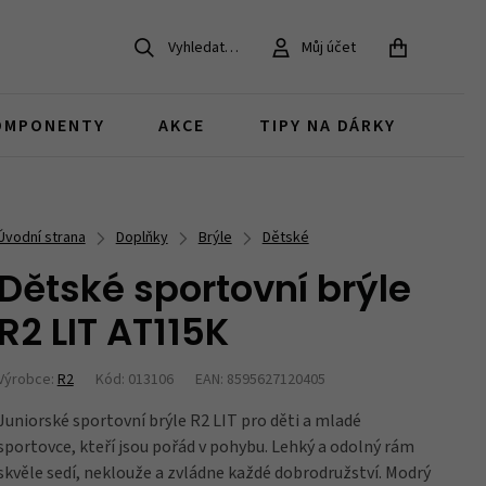
Vyhledat…
Můj účet
ZAVŘÍT
OMPONENTY
AKCE
TIPY NA DÁRKY
Dětská kola 20
Pro MTB bajkery
Gravel kola
Koloběžky pro děti
MTB
Chrániče na kolo
Brzdy
Doplňky v akci
Úvodní strana
Doplňky
Brýle
Dětské
děti 6 - 9 let
dárky pro MTB cyklisty
Dětské sportovní brýle
Juniorská kola
Bestsellery
R2 LIT AT115K
Zvonky
Duše, pláště a ventilky
Brašny v akci
děti nad 12 let
co si oblíbili naši zákazníci
Výrobce:
R2
Kód: 013106
EAN: 8595627120405
Juniorské sportovní brýle R2 LIT pro děti a mladé
Díly pro dětská kola
Zámky
sportovce, kteří jsou pořád v pohybu. Lehký a odolný rám
náhradní díly a součástky
skvěle sedí, neklouže a zvládne každé dobrodružství. Modrý