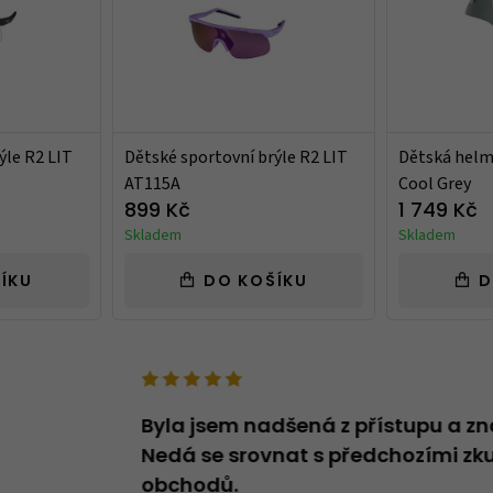
ýle R2 LIT
Dětské sportovní brýle R2 LIT
Dětská helma
AT115A
Cool Grey
899 Kč
1 749 Kč
Skladem
Skladem
ÍKU
DO KOŠÍKU
D
deno v názvu -
Byla jsem nadšená z přístupu a zn
oží, které v
Nedá se srovnat s předchozími zku
obchodů.