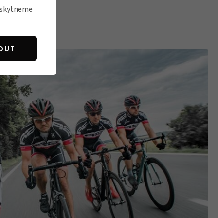
poskytneme
OUT