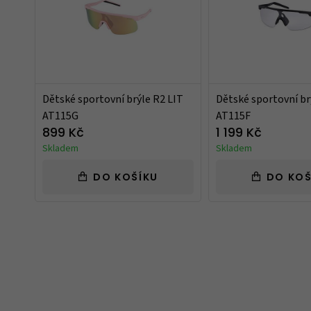
Dětské sportovní brýle R2 LIT
Dětské sportovní br
AT115G
AT115F
899 Kč
1 199 Kč
Skladem
Skladem
DO KOŠÍKU
DO KOŠ
Takový trochu jiný obchod, jak mají uve
speciality. Spíše kvalitnější zboží nebo zb
běžném obchodě neseženete.