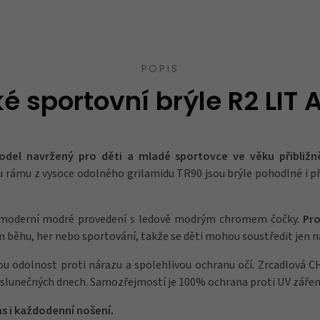
POPIS
é sportovní brýle R2 LIT 
model navržený pro děti a mladé sportovce ve věku přibližně
 rámu z vysoce odolného grilamidu TR90 jsou brýle pohodlné i při
e moderní modré provedení s ledově modrým chromem čočky.
Pro
 běhu, her nebo sportování, takže se děti mohou soustředit jen na 
ou odolnost proti nárazu a spolehlivou ochranu očí. Zrcadlová
ři slunečných dnech. Samozřejmostí je 100% ochrana proti UV zářen
čas i každodenní nošení.