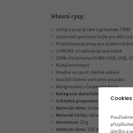
Hlavní rysy:
Lehký a pružný rám z grilamidu TR90
Juniorské sportovní brýle pro děti cca
Protiskluzové prvky pro stabilní držen
CHROME zrcadlová úprava čoček
100% UV ochrana UV400 (UVA, UVB, U
Nízká hmotnost
Vhodné na sport i běžné nošení
Součástí balení ochranné pouzdro
Designováno v České republice
Kategorie slunečního filtru:
S2
Cookies
Světelná propustnost:
25,66 %
Materiál rámu:
Grilamid TR90
Materiál čočky:
nárazuvzdorný polyk
Používáme 
Hmotnost:
23 g
přizpůsobe
Velikost rámu:
125-00-122
účelům a p