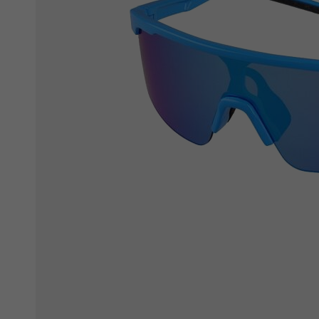
Ochranné fólie
Láhve a bidony
Péče o kolo
Stojánky
Vouchery