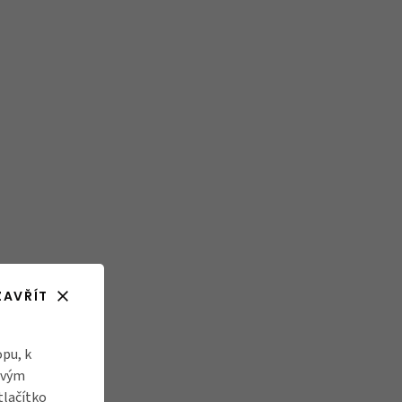
ZAVŘÍT
pu, k
ovým
tlačítko