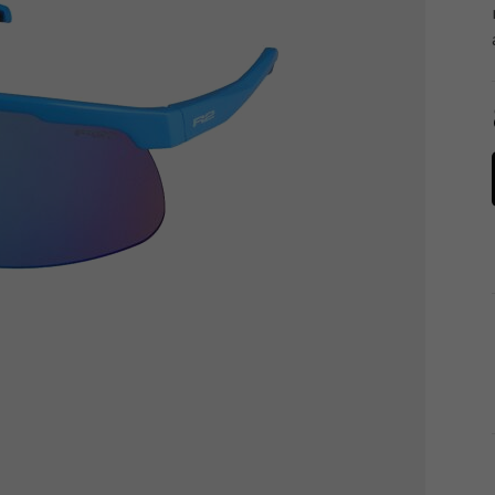
Tachometry
Košíky na láhve
Dětské sedačky a tažná lana
Péče o tělo
Literatura