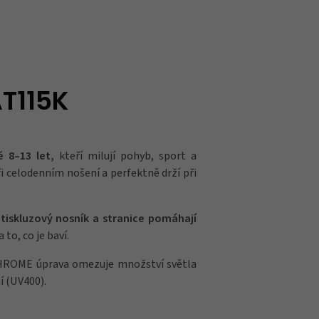
AT115K
 8–13 let,
kteří milují pohyb, sport a
 celodenním nošení a perfektně drží při
tiskluzový nosník a stranice pomáhají
to, co je baví.
 CHROME úprava omezuje množství světla
í (UV400).