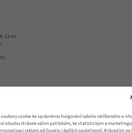
 8–13 let
í
VC)
arbonát
soubory cookie ke správnému fungování vašeho oblíbeného e-sho
ní obsahu stránek vašim potřebám, ke statistickým a marketing
ersonalizaci reklam od
Googlu
i dalších společností. Kliknutím na 