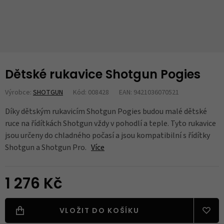
Dětské rukavice Shotgun Pogies
Výrobce:
SHOTGUN
Kód: 008428
EAN: 9421036070521
Díky dětským rukavicím Shotgun Pogies budou malé dětské
ruce na řídítkách Shotgun vždy v pohodlí a teple. Tyto rukavice
jsou určeny do chladného počasí a jsou kompatibilní s řídítky
Shotgun a Shotgun Pro.
Více
1 276 Kč
VLOŽIT DO KOŠÍKU