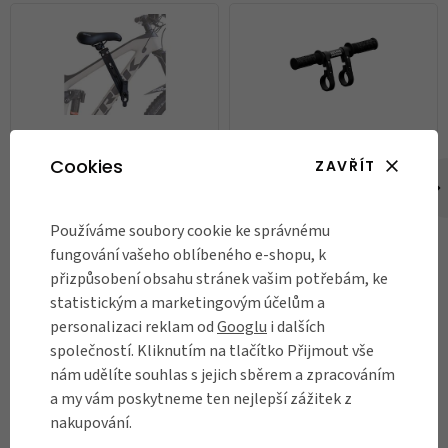
Cookies
ZAVŘÍT
Dětská sedačka Shotgun na
Dětská řídítka k sedačce
rám kola
Shotgun
3 990 Kč
968 Kč
Používáme soubory cookie ke správnému
fungování vašeho oblíbeného e-shopu, k
Skladem
Skladem
přizpůsobení obsahu stránek vašim potřebám, ke
statistickým a marketingovým účelům a
DO KOŠÍKU
DO KOŠÍKU
personalizaci reklam od
Googlu
i dalších
společností. Kliknutím na tlačítko Přijmout vše
nám udělíte souhlas s jejich sběrem a zpracováním
a my vám poskytneme ten nejlepší zážitek z
RECENZE
nakupování.
Názory našich zákazníků