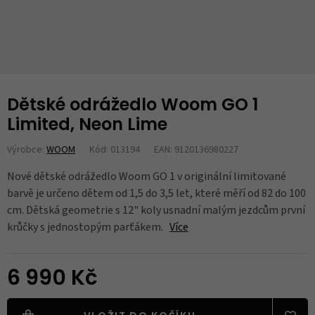
Dětské odrážedlo Woom GO 1
Limited, Neon Lime
Výrobce:
WOOM
Kód: 013194
EAN: 9120136980227
Nové dětské odrážedlo Woom GO 1 v originální limitované
barvě je určeno dětem od 1,5 do 3,5 let, které měří od 82 do 100
cm. Dětská geometrie s 12" koly usnadní malým jezdcům první
krůčky s jednostopým parťákem.
Více
6 990 Kč