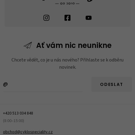
Ať vám nic
neunikne
Chcete vědět, co je u nás nového? Přihlaste se k odběru
novinek.
ODESLAT
+420 513 034 848
(8:00–15:00)
obchod@cyklospeciality.cz