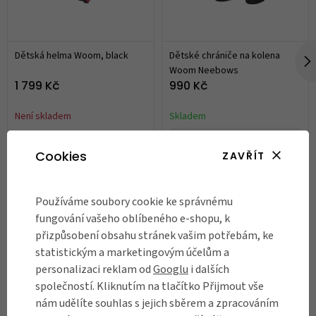
Dětská helma Woom, black
Dětské chrániče na kolena
Woom Neebows
1 799 Kč
990 Kč
Není skladem
Skladem
DO KOŠÍKU
Cookies
ZAVŘÍT
Články k produktu
Používáme soubory cookie ke správnému
fungování vašeho oblíbeného e-shopu, k
přizpůsobení obsahu stránek vašim potřebám, ke
statistickým a marketingovým účelům a
personalizaci reklam od
Googlu
i dalších
společností. Kliknutím na tlačítko Přijmout vše
nám udělíte souhlas s jejich sběrem a zpracováním