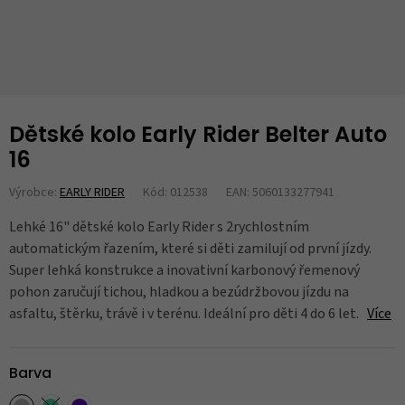
Dětské kolo Early Rider Belter Auto
16
Výrobce:
EARLY RIDER
Kód: 012538
EAN: 5060133277941
Lehké 16" dětské kolo Early Rider s 2rychlostním
automatickým řazením, které si děti zamilují od první jízdy.
Super lehká konstrukce a inovativní karbonový řemenový
pohon zaručují tichou, hladkou a bezúdržbovou jízdu na
asfaltu, štěrku, trávě i v terénu. Ideální pro děti 4 do 6 let.
Více
Barva