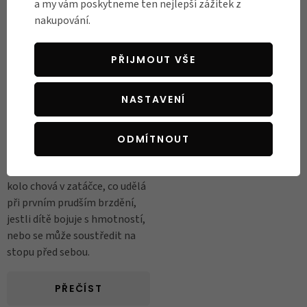
a my vám poskytneme ten nejlepší zážitek z
nakupování.
PRO DĚTI
Nové modely Early
PŘIJMOUT VŠE
Rider jsou tady!
A jsou připravené na pořádnou
NASTAVENÍ
jízdu. Early Rider dlouhodobě
staví dětská kola s přístupem,
který známe spíš z dospělé
ODMÍTNOUT
cyklistiky. Neřeší, co „stačí“,
ale co opravdu funguje. Jak se
kolo chová v zatáčce, co udělá
při prvním prudším brzdění,
jestli dítě bojuje s hmotností,
nebo se může soustředit na
stopu před sebou.
PŘEČÍST